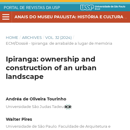
PORTAL DE REVISTAS DA USP
ANAIS DO MUSEU PAULISTA: HISTÓRIA E CULTURA MATERIAL
HOME
/
ARCHIVES
/
VOL. 32 (2024)
/
ECM/Dossiê - Ipiranga: de arrabalde a lugar de memória
Ipiranga: ownership and
construction of an urban
landscape
Andréa de Oliveira Tourinho
Universidade São Judas Tadeu
Walter Pires
Universidade de São Paulo. Faculdade de Arquitetura e