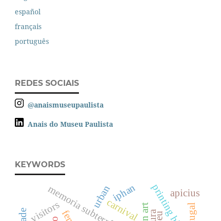
español
français
português
REDES SOCIAIS
@anaismuseupaulista
Anais do Museu Paulista
KEYWORDS
iphan
printing history
urban
memoria subterránea
apicius
carnival
visitors
portugal