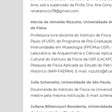
Arte, sob a supervisão da Profa. Dra. Ana Gonç
renatarocco78@gmail.com.
Márcia de Almeida Rizzutto, Universidade de
de Física
Professora livre-docente do Instituto de Físic
Paulo (IFUSP), do Programa de Pós-Graduação 
Interunidades em Museologia (PPGMus-USP).
Laboratório de Arqueometria e Ciências Aplic
Cultural do Instituto de Física da USP (LACAP
Pesquisa de Física Aplicada ao Estudo do Patr
Histórico (NAP-FAEPAH). E-mail: rizzutto@if.us
Julia Schenatto, Universidade de São Paulo. 
Doutoranda do Instituto de Física na Universi
mestre pela mesma instituição. E-mail: schen
Juliana Bittencourt Bovolenta, Universidad