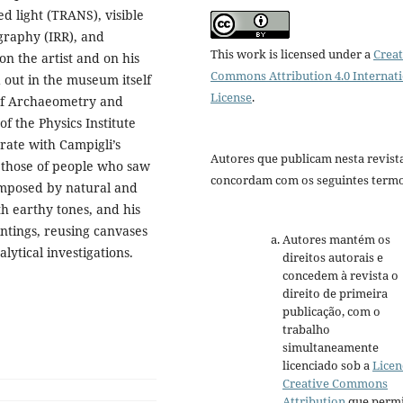
ed light (TRANS), visible
ography (IRR), and
This work is licensed under a
Creat
n the artist and on his
Commons Attribution 4.0 Internat
 out in the museum itself
License
.
of Archaeometry and
f the Physics Institute
orate with Campigli’s
Autores que publicam nesta revist
as those of people who saw
concordam com os seguintes termo
composed by natural and
h earthy tones, and his
intings, reusing canvases
Autores mantém os
ytical investigations.
direitos autorais e
concedem à revista o
direito de primeira
publicação, com o
trabalho
simultaneamente
licenciado sob a
Licen
Creative Commons
Attribution
que permi