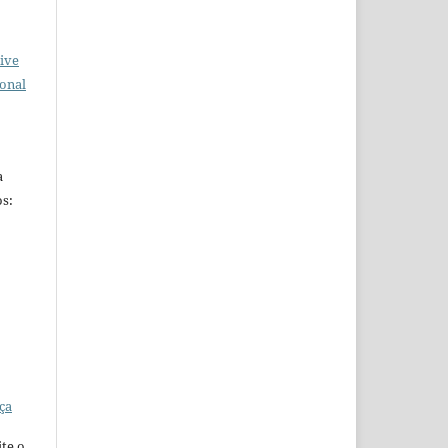
ive
ional
a
s:
ça
te o