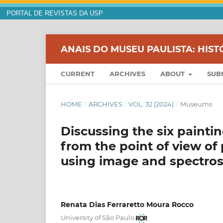
PORTAL DE REVISTAS DA USP
ANAIS DO MUSEU PAULISTA: HIST
CURRENT
ARCHIVES
ABOUT
SUB
HOME
/
ARCHIVES
/
VOL. 32 (2024)
/
Museums
Discussing the six paint
from the point of view of 
using image and spectros
Renata Dias Ferraretto Moura Rocco
University of São Paulo