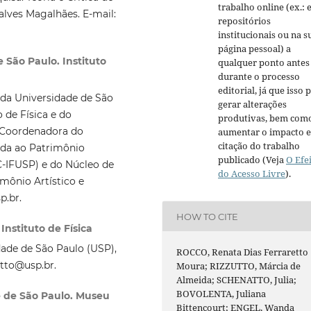
trabalho online (ex.:
alves Magalhães. E-mail:
repositórios
institucionais ou na s
página pessoal) a
 São Paulo. Instituto
qualquer ponto antes
durante o processo
editorial, já que isso 
a da Universidade de São
gerar alterações
de Física e do
produtivas, bem com
 Coordenadora do
aumentar o impacto e
citação do trabalho
ada ao Patrimônio
publicado (Veja
O Efe
C-IFUSP) e do Núcleo de
do Acesso Livre
).
imônio Artístico e
p.br.
HOW TO CITE
Instituto de Física
dade de São Paulo (USP),
ROCCO, Renata Dias Ferraretto
atto@usp.br.
Moura; RIZZUTTO, Márcia de
Almeida; SCHENATTO, Julia;
BOVOLENTA, Juliana
e de São Paulo. Museu
Bittencourt; ENGEL, Wanda