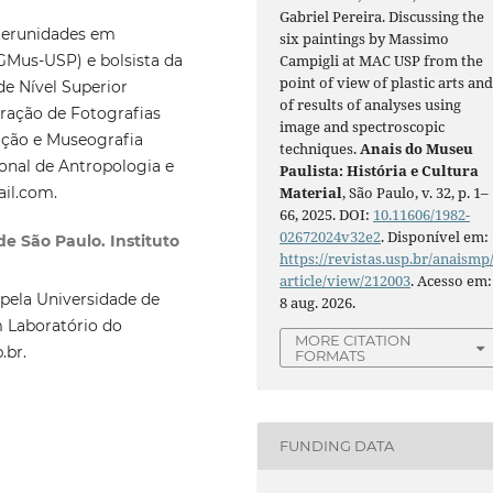
Gabriel Pereira. Discussing the
terunidades em
six paintings by Massimo
GMus-USP) e bolsista da
Campigli at MAC USP from the
point of view of plastic arts an
e Nível Superior
of results of analyses using
uração de Fotografias
image and spectroscopic
ação e Museografia
techniques.
Anais do Museu
ional de Antropologia e
Paulista: História e Cultura
ail.com.
Material
, São Paulo, v. 32, p. 1–
66, 2025. DOI:
10.11606/1982-
02672024v32e2
. Disponível em:
e São Paulo. Instituto
https://revistas.usp.br/anaismp
article/view/212003
. Acesso em:
 pela Universidade de
8 aug. 2026.
m Laboratório do
MORE CITATION
.br.
FORMATS
FUNDING DATA