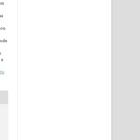
 em
ua
 ou
pode
o
 a
ito