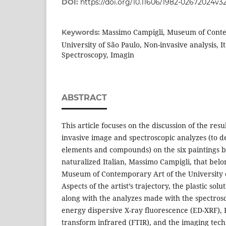
DOI:
https://doi.org/10.11606/1982-02672024v3
Massimo Campigli, Museum of Conte
Keywords:
University of São Paulo, Non-invasive analysis, I
Spectroscopy, Imagin
ABSTRACT
This article focuses on the discussion of the res
invasive image and spectroscopic analyzes (to 
elements and compounds) on the six paintings b
naturalized Italian, Massimo Campigli, that belon
Museum of Contemporary Art of the University 
Aspects of the artist’s trajectory, the plastic sol
along with the analyzes made with the spectros
energy dispersive X-ray fluorescence (ED-XRF),
transform infrared (FTIR), and the imaging techn