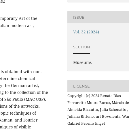
2e2
ISSUE
mporary Art of the
talian modern art,
Vol. 32 (2024)
SECTION
Museums
ults obtained with non-
determine chemical
y the German artist,
LICENSE
g to the collection of the
Copyright (c) 2024 Renata Dias
of São Paulo (MAC USP).
Ferraretto Moura Rocco, Márcia de
utions of the artworks,
Almeida Rizzutto, Julia Schenatto ,
copic techniques of
Juliana Bittencourt Bovolenta, Wa
 Raman, and Fourier
Gabriel Pereira Engel
iques of visible