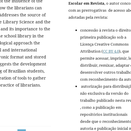
f the influence of the
Escolar em Revista
, o autor conc
how the librarians can
com as prerrogativas de acesso ab
 Addresses the source of
adotadas pela revista:
he Library Science and the
c and its importance to the
concessão à revista o direito
e school library in the
primeira publicação sob a
ological approach the
Licença Creative Commons
l and international
Attribution (
CC BY 4.0
), que
tronic format and stored
permite acessar, imprimir, le
 suggests the development
distribuir, remixar, adaptar 
g of Brazilian students,
desenvolver outros trabalho
ation of tools to gather
com reconhecimento da auto
ractice of librarians.
autorização para distribui
não exclusiva da versão do
trabalho publicado nesta re
, como a publicação em
repositórios institucionais
desde que o reconhecimento
autoria e publicação inicial 