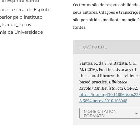
 of Espírito Santo
Os textos são de responsabilidade
de Federal do Espírito
seus autores. Citações e transcriçõ
erior pelo Instituto
são permitidas mediante menção à
, Isecub_Pprov.
fontes.
mia da Universidade
HOW TO CITE
Santos, R. da S., & Batista, C. E.
M. (2016). For the advocacy of
the school library: the evidence
based practice.
Biblioteca
Escolar Em Revista
,
4
(2), 14-32.
https://doi.org/10.11606/issn.22
8-5894.berev.2016.108048
MORE CITATION
FORMATS