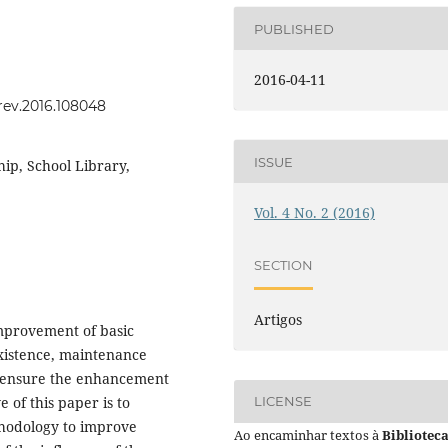
PUBLISHED
2016-04-11
erev.2016.108048
ISSUE
hip, School Library,
Vol. 4 No. 2 (2016)
SECTION
Artigos
improvement of basic
 existence, maintenance
 ensure the enhancement
 of this paper is to
LICENSE
thodology to improve
Ao encaminhar textos à
Bibliotec