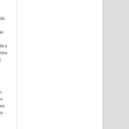
ir,
ão
ado o
ative
Y
o
ão
ara
do