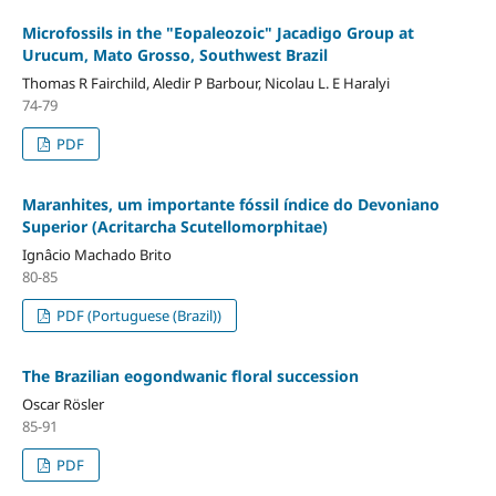
Microfossils in the "Eopaleozoic" Jacadigo Group at
Urucum, Mato Grosso, Southwest Brazil
Thomas R Fairchild, Aledir P Barbour, Nicolau L. E Haralyi
74-79
PDF
Maranhites, um importante fóssil índice do Devoniano
Superior (Acritarcha Scutellomorphitae)
Ignâcio Machado Brito
80-85
PDF (Portuguese (Brazil))
The Brazilian eogondwanic floral succession
Oscar Rösler
85-91
PDF