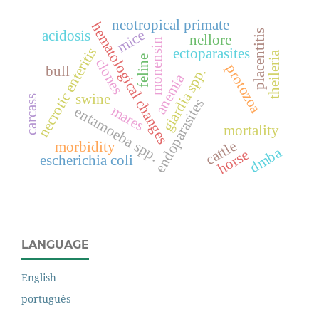
neotropical primate
hematological changes
mice
acidosis
placentitis
nellore
monensin
necrotic enteritis
ectoparasites
theileria
feline
clones
protozoa
bull
giardia spp.
anemia
swine
carcass
endoparasites
mares
entamoeba spp.
mortality
cattle
morbidity
dmba
horse
escherichia coli
LANGUAGE
English
português