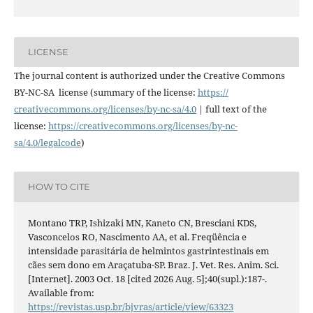
LICENSE
The journal content is authorized under the Creative Commons
BY-NC-SA license (summary of the license:
https://
creativecommons.org/licenses/
by-nc-sa/4.0
| full text of the
license:
https://
creativecommons.org/licenses/
by-nc-
sa/4.0/legalcode
)
HOW TO CITE
Montano TRP, Ishizaki MN, Kaneto CN, Bresciani KDS,
Vasconcelos RO, Nascimento AA, et al. Freqüência e
intensidade parasitária de helmintos gastrintestinais em
cães sem dono em Araçatuba-SP. Braz. J. Vet. Res. Anim. Sci.
[Internet]. 2003 Oct. 18 [cited 2026 Aug. 5];40(supl.):187-.
Available from:
https://revistas.usp.br/bjvras/article/view/63323