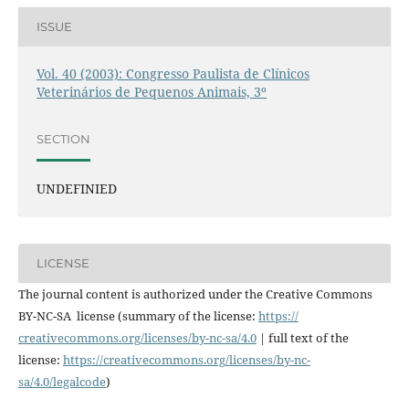
ISSUE
Vol. 40 (2003): Congresso Paulista de Clínicos
Veterinários de Pequenos Animais, 3º
SECTION
UNDEFINIED
LICENSE
The journal content is authorized under the Creative Commons
BY-NC-SA license (summary of the license:
https://
creativecommons.org/licenses/
by-nc-sa/4.0
| full text of the
license:
https://
creativecommons.org/licenses/
by-nc-
sa/4.0/legalcode
)