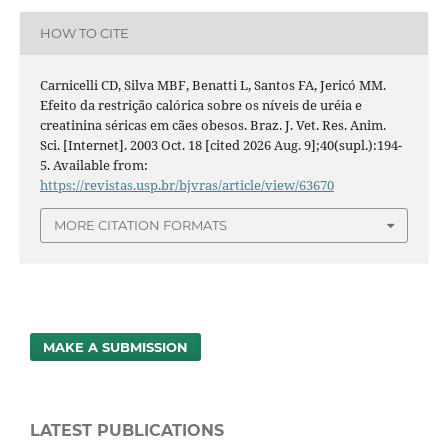
HOW TO CITE
Carnicelli CD, Silva MBF, Benatti L, Santos FA, Jericó MM.
Efeito da restrição calórica sobre os níveis de uréia e
creatinina séricas em cães obesos. Braz. J. Vet. Res. Anim.
Sci. [Internet]. 2003 Oct. 18 [cited 2026 Aug. 9];40(supl.):194-
5. Available from:
https://revistas.usp.br/bjvras/article/view/63670
MORE CITATION FORMATS
MAKE A SUBMISSION
LATEST PUBLICATIONS