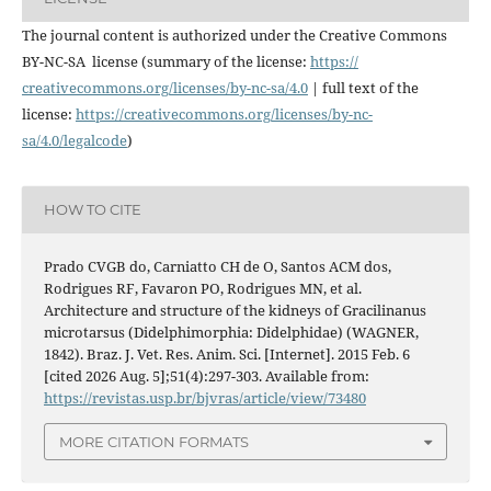
The journal content is authorized under the Creative Commons
BY-NC-SA license (summary of the license:
https://
creativecommons.org/licenses/
by-nc-sa/4.0
| full text of the
license:
https://
creativecommons.org/licenses/
by-nc-
sa/4.0/legalcode
)
HOW TO CITE
Prado CVGB do, Carniatto CH de O, Santos ACM dos,
Rodrigues RF, Favaron PO, Rodrigues MN, et al.
Architecture and structure of the kidneys of Gracilinanus
microtarsus (Didelphimorphia: Didelphidae) (WAGNER,
1842). Braz. J. Vet. Res. Anim. Sci. [Internet]. 2015 Feb. 6
[cited 2026 Aug. 5];51(4):297-303. Available from:
https://revistas.usp.br/bjvras/article/view/73480
MORE CITATION FORMATS