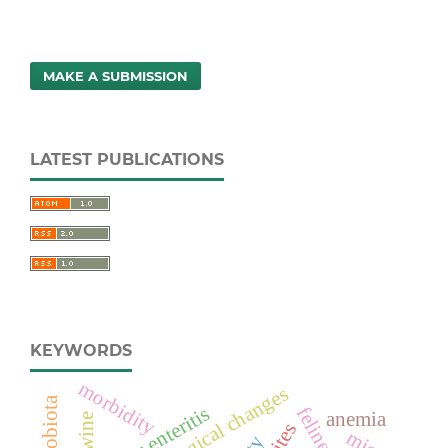
MAKE A SUBMISSION
LATEST PUBLICATIONS
KEYWORDS
morbidity
hematological changes
necrotic enteritis
feline
anemia
swine
mice