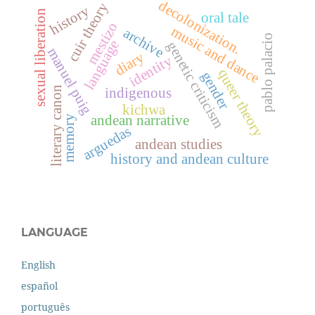
decolonization.
cuir theory
history
sexual liberation
oral tale
mestizo
music and dance
archive
pablo palacio
language
genetic criticism
manuel puig
diary
identity
queer theory
gender
literary canon
indigenous
kichwa
andean narrative
memory
arguedas
andean studies
history and andean culture
LANGUAGE
English
español
português