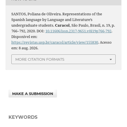
SANTOS, Poliana de Oliveira. Representations of the
Spanish language by Language and Literature’s
undergraduate students.
Caracol
, São Paulo, Brasil, n. 19, p.
766–792, 2020. DOI:
10.11606/issn.2317-9651.v0i19p766-792
.
Disponível em:
https://revistas.usp.br/caracol/article/view/155830
. Acesso
em: 8 aug. 2026.
MORE CITATION FORMATS
MAKE A SUBMISSION
KEYWORDS