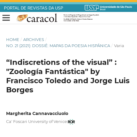
PORTAL DE REVISTAS DA USP
HOME
/
ARCHIVES
/
NO. 21 (2021): DOSSIÊ: MAPAS DA POESIA HISPÂNICA
/
Varia
“Indiscretions of the visual” :
"Zoología Fantástica" by
Francisco Toledo and Jorge Luis
Borges
Margherita Cannavacciuolo
Ca' Foscari University of Venice