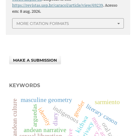
https://revistas.usp.br/caracol/article/view/69239
. Acesso
em: 8 aug. 2026.
MORE CITATION FORMATS
MAKE A SUBMISSION
KEYWORDS
masculine geometry
history and andean culture
sarmiento
gender
literary canon
arguedas
indigenous
identity
diary
kichwa
music and dance
privacy
oral tale
andean narrative