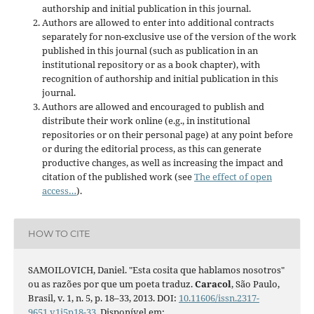
authorship and initial publication in this journal.
Authors are allowed to enter into additional contracts
separately for non-exclusive use of the version of the work
published in this journal (such as publication in an
institutional repository or as a book chapter), with
recognition of authorship and initial publication in this
journal.
Authors are allowed and encouraged to publish and
distribute their work online (e.g., in institutional
repositories or on their personal page) at any point before
or during the editorial process, as this can generate
productive changes, as well as increasing the impact and
citation of the published work (see
The effect of open
access…
).
HOW TO CITE
SAMOILOVICH, Daniel. "Esta cosita que hablamos nosotros"
ou as razões por que um poeta traduz.
Caracol
, São Paulo,
Brasil, v. 1, n. 5, p. 18–33, 2013. DOI:
10.11606/issn.2317-
9651.v1i5p18-33
. Disponível em: