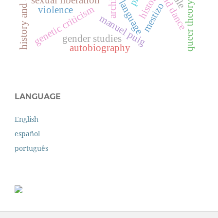
archive
history
sexual liberation
language
queer theory
mestizo
genetic criticism
violence
manuel puig
gender studies
autobiography
LANGUAGE
English
español
português