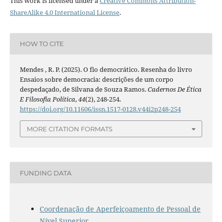
This work is licensed under a
Creative Commons Attribution-
ShareAlike 4.0 International License
.
HOW TO CITE
Mendes , R. P. (2025). O fio democrático. Resenha do livro
Ensaios sobre democracia: descrições de um corpo
despedaçado, de Silvana de Souza Ramos.
Cadernos De Ética
E Filosofia Política
,
44
(2), 248-254.
https://doi.org/10.11606/issn.1517-0128.v44i2p248-254
MORE CITATION FORMATS
FUNDING DATA
Coordenação de Aperfeiçoamento de Pessoal de
Nível Superior