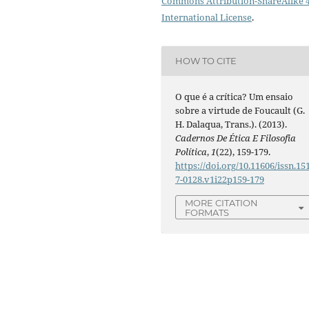
Commons Attribution-ShareAlike 4
International License
.
HOW TO CITE
O que é a crítica? Um ensaio
sobre a virtude de Foucault (G.
H. Dalaqua, Trans.). (2013).
Cadernos De Ética E Filosofia
Política
,
1
(22), 159-179.
https://doi.org/10.11606/issn.15
7-0128.v1i22p159-179
MORE CITATION
FORMATS