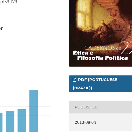
2p159-179
er
PDF (PORTUGUESE
(BRAZIL))
PUBLISHED
2013-08-04