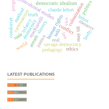
progress
postcolonial studies
politics
democratic idealism
colonization
method
claude lefort
cartesianism
truth
lefort
human rights
machiavelli
vico
infancy
condorcet
democracy
memory
slavery
conflict
may 68
salò
body
law
sade
justice
arendt
real
world
savage democracy
ethics
pedagogy
LATEST PUBLICATIONS