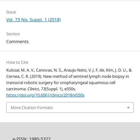
Issue
Vol. 73 No. Suppl. 1 (2018)
Section
Comments
How to Cite
Kulcsar, M. A. V., Canovas, N. S., Araujo-Neto, V. J. F. de, Kim, J. D. U., &
Cernea, C. R. (2019). New method of sentinel lymph node biopsy in
transoral robotic surgery for oropharyngeal squamous cell
carcinoma.
Clinics
,
73
(Suppl. 1), e550s.
https://doi.org/10.6061/clinics/2018/e550s
More Citation Formats
e-ISSN: 1980-5322