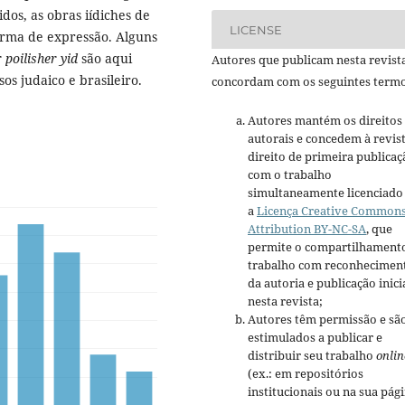
dos, as obras iídiches de
LICENSE
orma de expressão. Alguns
 poilisher yid
são aqui
Autores que publicam nesta revist
os judaico e brasileiro.
concordam com os seguintes termo
Autores mantém os direitos
autorais e concedem à revis
direito de primeira publicaç
com o trabalho
simultaneamente licenciado
a
Licença Creative Common
Attribution BY-NC-SA
, que
permite o compartilhament
trabalho com reconhecimen
da autoria e publicação inici
nesta revista;
Autores têm permissão e sã
estimulados a publicar e
distribuir seu trabalho
onlin
(ex.: em repositórios
institucionais ou na sua pág