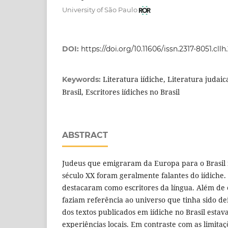
University of São Paulo
DOI:
https://doi.org/10.11606/issn.2317-8051.cll
Literatura iídiche, Literatura judaic
Keywords:
Brasil, Escritores iídiches no Brasil
ABSTRACT
Judeus que emigraram da Europa para o Brasil
século XX foram geralmente falantes do iídiche
destacaram como escritores da língua. Além de
faziam referência ao universo que tinha sido de
dos textos publicados em iídiche no Brasil esta
experiências locais. Em contraste com as limita