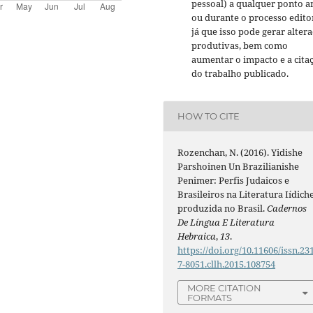
pessoal) a qualquer ponto a
ou durante o processo editor
já que isso pode gerar alter
produtivas, bem como
aumentar o impacto e a cita
do trabalho publicado.
HOW TO CITE
Rozenchan, N. (2016). Yidishe
Parshoinen Un Brazilianishe
Penimer: Perfis Judaicos e
Brasileiros na Literatura Iídich
produzida no Brasil.
Cadernos
De Língua E Literatura
Hebraica
,
13
.
https://doi.org/10.11606/issn.23
7-8051.cllh.2015.108754
MORE CITATION
FORMATS