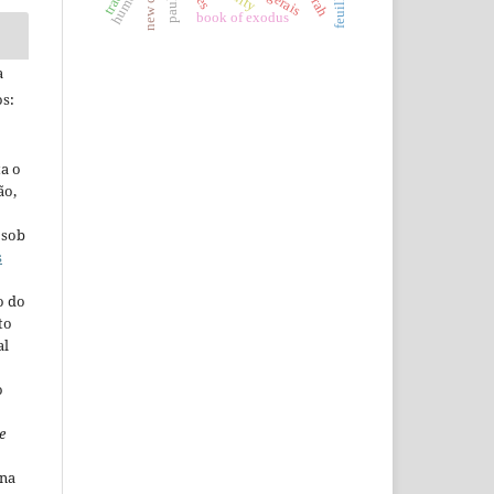
humor
book of exodus
a
s:
ta o
ão,
 sob
s
o do
to
al
o
e
ina