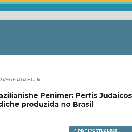
JEWISH LITERATURE
zilianishe Penimer: Perfis Judaicos
Iídiche produzida no Brasil
PDF (PORTUGUESE