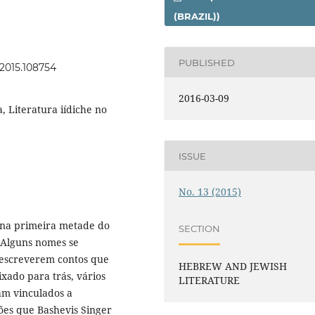
(BRAZIL))
PUBLISHED
h.2015.108754
2016-03-09
a, Literatura iídiche no
ISSUE
No. 13 (2015)
 na primeira metade do
SECTION
. Alguns nomes se
 escreverem contos que
HEBREW AND JEWISH
ixado para trás, vários
LITERATURE
vam vinculados a
ções que Bashevis Singer