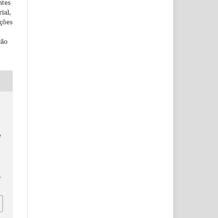
ntes
ial,
ações
ção
e
1