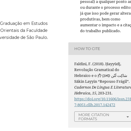
pessoal) a qualquer ponto a
ou durante o processo editor
já que isso pode gerar alter
produtivas, bem como
-Graduação em Estudos
aumentar o impacto e a cita
Orientais da Faculdade
do trabalho publicado.
iversidade de São Paulo.
HOW TO CITE
Faldini, F. (2018). Ḥayyūdj,
Revolução Gramatical do
Hebraico e o سَاكِت لَتّن סַאכִּן לַיִّן
Sākin Layyin “Repouso Frágil”.
Cadernos De Língua E Literatur
Hebraica
,
15
, 203-231.
https://doi.org/10.11606/issn.23
7-8051.cllh.2017.142472
MORE CITATION
FORMATS