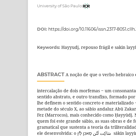
University of São Paulo
DOI:
https://doi.org/10.11606/issn.2317-8051.cllh
Hayyudj, repouso frágil e sakin layy
Keywords:
ABSTRACT
A noção de que o verbo hebraico é 
intercalação de dois morfemas ‒ um consonantal
sentido abstrato, e outro transfixo, formado po
lhe definem o sentido concreto e materializado
metade do século X, ao sábio andaluz Abū Zaka
Fez (Marrocos), mais conhecido como Ḥayyūdj. N
quem foi este grande sábio, as suas obras e de f
gramatical que sustenta a teoria da triliteralid
ele desenvolvida: o ִּן לַיִّן