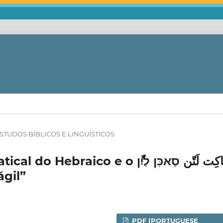
ESTUDOS BÍBLICOS E LINGUÍSTICOS
co e o سَاكِت لَتّن סַאכִּן לַיִّן
gil”
PDF (PORTUGUESE