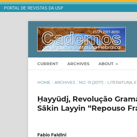
PORTAL DE REVISTAS DA USP
CURRENT
ARCHIVES
ABOUT
HOME
/
ARCHIVES
/
NO. 15 (2017)
/
LITERATURA, 
Ḥayyūdj, Revolução Gramatical do Hebrai
Sākin Layyin “Repouso Frá
Fabio Faldini