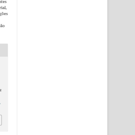
ntes
ial,
ações
ção
a
1