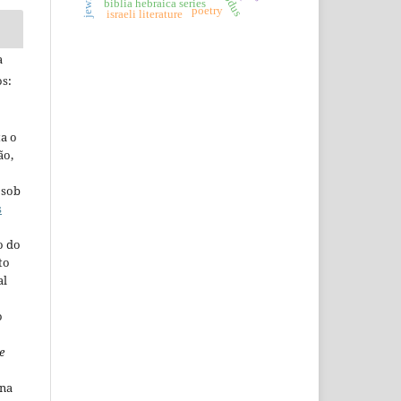
biblia hebraica series
poetry
israeli literature
a
s:
ta o
ão,
 sob
s
o do
to
al
o
e
ina