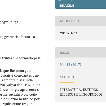
(BRAZIL))
PUBLISHED
.2017.142472
2018-01-23
in, gramática histórica
ISSUE
triliteral e formado pela
No. 15 (2017)
, que lhe outorga o
r vogais e consoantes que
SECTION
 ‒ remonta à segunda
riyaʾ Yaḥya Ibn Dāwūd, de
este artigo, apresenta-se
LITERATURA, ESTUDOS
orma sucinta o conceito
BÍBLICOS E LINGUÍSTICOS
ade do verbo hebraico por
سَاكِت لَتّن סַאכ sākin layyin “quiescente frágil”.