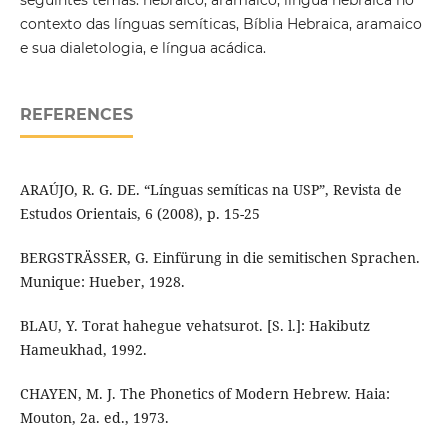
seguintes temas: hebraico, aramaico, língua hebraica no
contexto das línguas semíticas, Bíblia Hebraica, aramaico
e sua dialetologia, e língua acádica.
REFERENCES
ARAÚJO, R. G. DE. “Línguas semíticas na USP”, Revista de
Estudos Orientais, 6 (2008), p. 15-25
BERGSTRÄSSER, G. Einfürung in die semitischen Sprachen.
Munique: Hueber, 1928.
BLAU, Y. Torat hahegue vehatsurot. [S. l.]: Hakibutz
Hameukhad, 1992.
CHAYEN, M. J. The Phonetics of Modern Hebrew. Haia:
Mouton, 2a. ed., 1973.