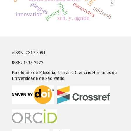
plagues
masoretes
yhwh
midrash
poetry
innovation
sch. y. agnon
eISSN: 2317-8051
ISSN: 1415-7977
Faculdade de Filosofia, Letras e Ciências Humanas da
Universidade de São Paulo.