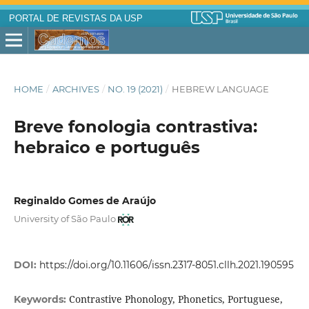
PORTAL DE REVISTAS DA USP
HOME
/
ARCHIVES
/
NO. 19 (2021)
/
HEBREW LANGUAGE
Breve fonologia contrastiva:
hebraico e português
Reginaldo Gomes de Araújo
University of São Paulo
DOI:
https://doi.org/10.11606/issn.2317-8051.cllh.2021.190595
Contrastive Phonology, Phonetics, Portuguese,
Keywords: