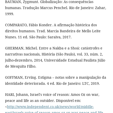
BAUMAN, Zygmunt. Globalização: As consequências
humanas. Tradução Marcus Penchel. Rio de Janeiro: Zahar,
1999.
COMPARATO, Fábio Konder. A afirmação histórica dos
direitos humanos. Trad. Marcia Bandeira de Mello Leite
Nunes. 11 ed. São Paulo: Saraiva, 2017.
GHERMAN, Michel. Entre a Nakba e a Shoá: catástrofes e
narrativas nacionais, História (São Paulo), vol. 33, núm. 2,
julho-dezembro, 2014, Universidade Estadual Paulista Júlio
de Mesquita Filho.
GOFFMAN, Erving. Estigma – notas sobre a manipulação da
identidade deteriorada. 4 ed. Rio de Janeiro: LTC, 2019.
HARI, Johann, Israel's voice of reason: Amos Oz on war,
peace and life as an outsider. Disponível em:
<
http://www.independent.co.uk/news/world/middle-
east/israels-voice-of-reason-amos-oz-on-war-peace-and-life-