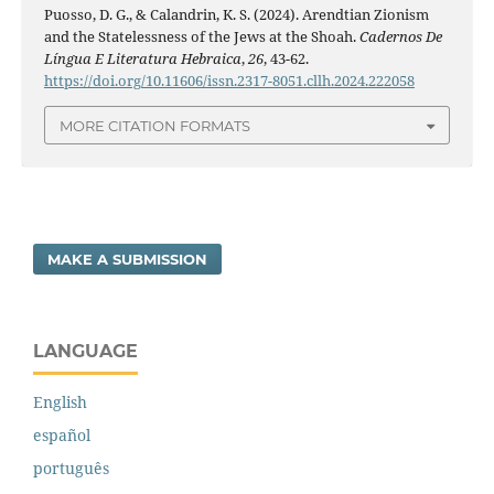
Puosso, D. G., & Calandrin, K. S. (2024). Arendtian Zionism
and the Statelessness of the Jews at the Shoah.
Cadernos De
Língua E Literatura Hebraica
,
26
, 43-62.
https://doi.org/10.11606/issn.2317-8051.cllh.2024.222058
MORE CITATION FORMATS
MAKE A SUBMISSION
LANGUAGE
English
español
português