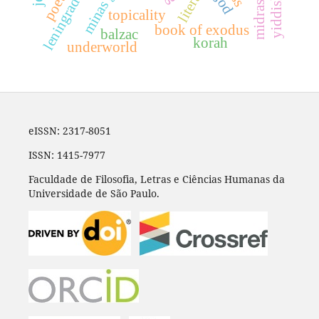
minas gerais
poetry
god
midrash
topicality
book of exodus
balzac
korah
underworld
eISSN: 2317-8051
ISSN: 1415-7977
Faculdade de Filosofia, Letras e Ciências Humanas da
Universidade de São Paulo.