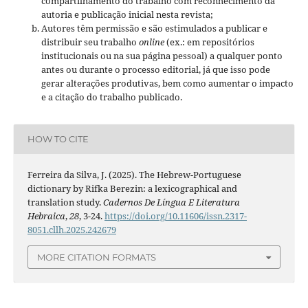
compartilhamento do trabalho com reconhecimento da
autoria e publicação inicial nesta revista;
Autores têm permissão e são estimulados a publicar e
distribuir seu trabalho
online
(ex.: em repositórios
institucionais ou na sua página pessoal) a qualquer ponto
antes ou durante o processo editorial, já que isso pode
gerar alterações produtivas, bem como aumentar o impacto
e a citação do trabalho publicado.
HOW TO CITE
Ferreira da Silva, J. (2025). The Hebrew-Portuguese
dictionary by Rifka Berezin: a lexicographical and
translation study.
Cadernos De Língua E Literatura
Hebraica
,
28
, 3-24.
https://doi.org/10.11606/issn.2317-
8051.cllh.2025.242679
MORE CITATION FORMATS