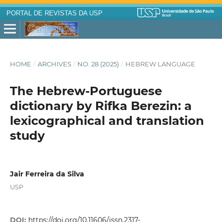
PORTAL DE REVISTAS DA USP
HOME
/
ARCHIVES
/
NO. 28 (2025)
/
HEBREW LANGUAGE
The Hebrew-Portuguese
dictionary by Rifka Berezin: a
lexicographical and translation
study
Jair Ferreira da Silva
USP
DOI:
https://doi.org/10.11606/issn.2317-