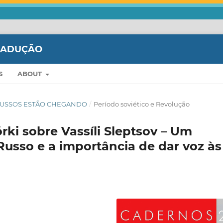
TRADUÇÃO
S
ABOUT
OS RUSSOS ESTÃO CHEGANDO
/
Período soviético e Revolução
ki sobre Vassíli Sleptsov – Um
Russo e a importância de dar voz às