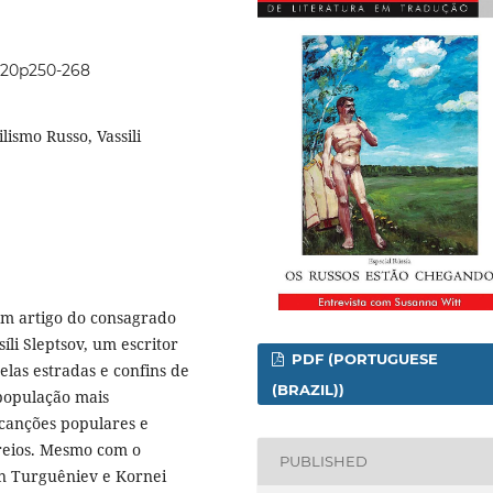
0i20p250-268
lismo Russo, Vassili
um artigo do consagrado
li Sleptsov, um escritor
PDF (PORTUGUESE
elas estradas e confins de
(BRAZIL))
 população mais
 canções populares e
oreios. Mesmo com o
PUBLISHED
an Turguêniev e Kornei