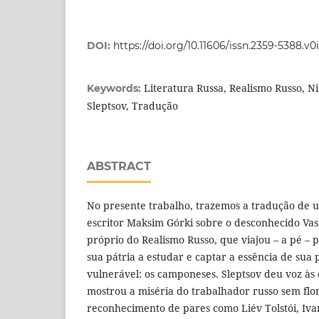
DOI:
https://doi.org/10.11606/issn.2359-5388.v
Literatura Russa, Realismo Russo, Nii
Keywords:
Sleptsov, Tradução
ABSTRACT
No presente trabalho, trazemos a tradução de 
escritor Maksim Górki sobre o desconhecido Vassí
próprio do Realismo Russo, que viajou – a pé – p
sua pátria a estudar e captar a essência de sua
vulnerável: os camponeses. Sleptsov deu voz às
mostrou a miséria do trabalhador russo sem fl
reconhecimento de pares como Liév Tolstói, Iv