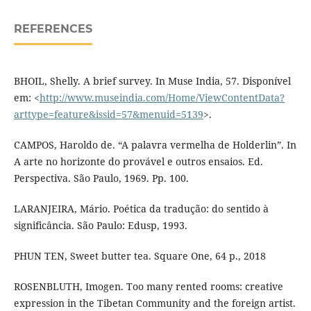
REFERENCES
BHOIL, Shelly. A brief survey. In Muse India, 57. Disponível
em: <
http://www.museindia.com/Home/ViewContentData?
arttype=feature&issid=57&menuid=5139
>.
CAMPOS, Haroldo de. “A palavra vermelha de Holderlin”. In
A arte no horizonte do provável e outros ensaios. Ed.
Perspectiva. São Paulo, 1969. Pp. 100.
LARANJEIRA, Mário. Poética da tradução: do sentido à
significância. São Paulo: Edusp, 1993.
PHUN TEN, Sweet butter tea. Square One, 64 p., 2018
ROSENBLUTH, Imogen. Too many rented rooms: creative
expression in the Tibetan Community and the foreign artist.