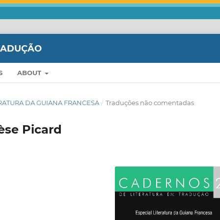
TRADUÇÃO
S
ABOUT
ITERATURA DA GUIANA FRANCESA
/
Traduções não comentadas
èse Picard