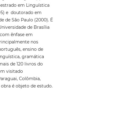
estrado em Linguística
95) e doutorado em
de de São Paulo (2000). É
Universidade de Brasília
, com ênfase em
principalmente nos
português, ensino de
inguística, gramática
mais de 120 livros do
Tem visitado
Paraguai, Colômbia,
 obra é objeto de estudo.