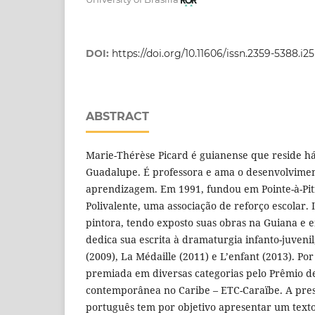
DOI:
https://doi.org/10.11606/issn.2359-5388.i2
ABSTRACT
Marie-Thérèse Picard é guianense que reside h
Guadalupe. É professora e ama o desenvolvime
aprendizagem. Em 1991, fundou em Pointe-à-Pit
Polivalente, uma associação de reforço escolar. 
pintora, tendo exposto suas obras na Guiana e em
dedica sua escrita à dramaturgia infanto-juvenil
(2009), La Médaille (2011) e L’enfant (2013). Por 
premiada em diversas categorias pelo Prêmio de 
contemporânea no Caribe – ETC-Caraïbe. A pre
português tem por objetivo apresentar um texto