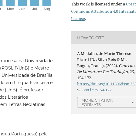
This work is licensed under a
Creat
Commons Attribution 4.0 Internat
License
.
HOW TO CITE
A Medalha, de Marie-Thérèse
Picard (D. . Silva-Reis & M. .
Francesa na Universidade
Bagno, Trans.). (2022).
Caderno
 (POSLIT/UnB) e Mestre
De Literatura Em Tradução
,
25
,
niversidade de Brasília
154-172.
ado em Língua Francesa e
https://doi.org/10.11606/issn.23
de (UnB). É professor
9-5388.i25p154-172
os Literários
MORE CITATION
em Letras Neolatinas
FORMATS
ngua Portuguesa) pela