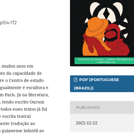
5p154-172
á muitos anos em
nto da capacidade de
PDF (PORTUGUESE
re o Centro de estudo
Igualmente é escultora e
(BRAZIL))
 Paris. Já na literatura,
, tendo escrito Ourson
PUBLISHED
todos esses textos já foi
escrita teatral
2022-12-22
sente tradução ao
 guianense infantil ao