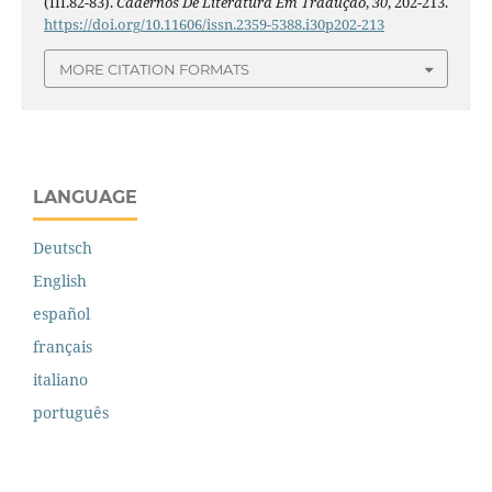
(III.82-83).
Cadernos De Literatura Em Tradução
,
30
, 202-213.
https://doi.org/10.11606/issn.2359-5388.i30p202-213
MORE CITATION FORMATS
LANGUAGE
Deutsch
English
español
français
italiano
português