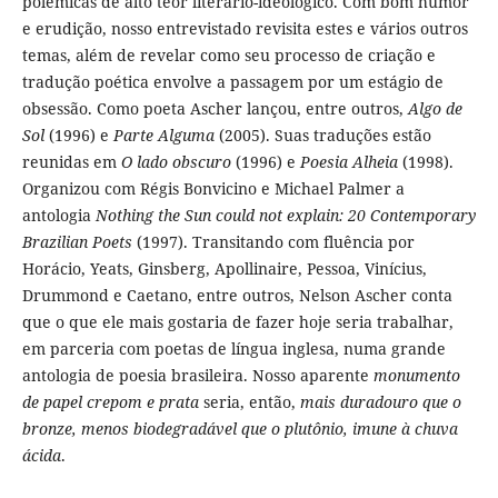
polêmicas de alto teor literário-ideológico. Com bom humor
e erudição, nosso entrevistado revisita estes e vários outros
temas, além de revelar como seu processo de criação e
tradução poética envolve a passagem por um estágio de
obsessão. Como poeta Ascher lançou, entre outros,
Algo de
Sol
(1996) e
Parte Alguma
(2005). Suas traduções estão
reunidas em
O lado obscuro
(1996) e
Poesia Alheia
(1998).
Organizou com Régis Bonvicino e Michael Palmer a
antologia
Nothing the Sun could not explain: 20 Contemporary
Brazilian Poets
(1997). Transitando com fluência por
Horácio, Yeats, Ginsberg, Apollinaire, Pessoa, Vinícius,
Drummond e Caetano, entre outros, Nelson Ascher conta
que o que ele mais gostaria de fazer hoje seria trabalhar,
em parceria com poetas de língua inglesa, numa grande
antologia de poesia brasileira. Nosso aparente
monumento
de papel crepom e prata
seria, então,
mais duradouro que o
bronze, menos biodegradável que o plutônio, imune à chuva
ácida
.