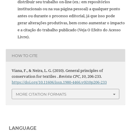
distribuir seu trabalho on-line (ex.: em repositórios
institucionais ou na sua página pessoal) a qualquer ponto
antes ou durante o processo editorial, já que isso pode
gerar alterações produtivas, bem como aumentar o impacto
e a citação do trabalho publicado (Veja O Efeito do Acesso
Livre).
HOW TO CITE
Viana, F., & Neira, L. G. (2010). General principles of
conservation for textiles .
Revista CPC
,
10
, 206-233.
https://doi.org/10.11606/issn.1980-4466.v0i10p206-233
MORE CITATION FORMATS
LANGUAGE