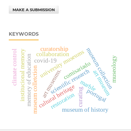
MAKE A SUBMISSION
KEYWORDS
curatorship
museum collection
university museums
climate control
institucional memory
collaboration
memory of education
museology
covid-19
comisariado
museum colletction
scientific research
art museums.
art museum
marble
cultural heritage
curating
portugal
restoration
museum of history