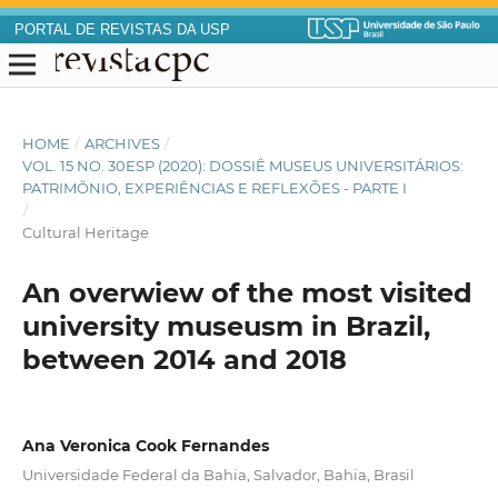
PORTAL DE REVISTAS DA USP
HOME
/
ARCHIVES
/
VOL. 15 NO. 30ESP (2020): DOSSIÊ MUSEUS UNIVERSITÁRIOS:
PATRIMÔNIO, EXPERIÊNCIAS E REFLEXÕES - PARTE I
/
Cultural Heritage
An overwiew of the most visited
university museusm in Brazil,
between 2014 and 2018
Ana Veronica Cook Fernandes
Universidade Federal da Bahia, Salvador, Bahia, Brasil