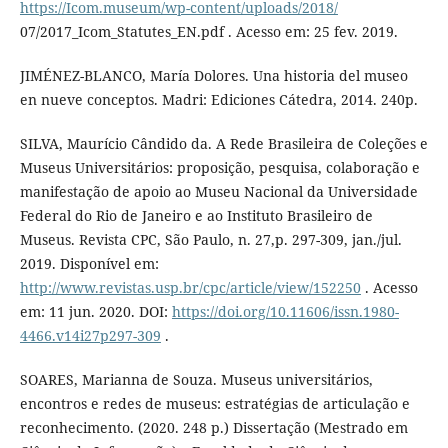
https://Icom.museum/wp-content/uploads/2018/
07/2017_Icom_Statutes_EN.pdf . Acesso em: 25 fev. 2019.
JIMÉNEZ-BLANCO, María Dolores. Una historia del museo
en nueve conceptos. Madri: Ediciones Cátedra, 2014. 240p.
SILVA, Maurício Cândido da. A Rede Brasileira de Coleções e
Museus Universitários: proposição, pesquisa, colaboração e
manifestação de apoio ao Museu Nacional da Universidade
Federal do Rio de Janeiro e ao Instituto Brasileiro de
Museus. Revista CPC, São Paulo, n. 27,p. 297-309, jan./jul.
2019. Disponível em:
http://www.revistas.usp.br/cpc/article/view/152250
. Acesso
em: 11 jun. 2020. DOI:
https://doi.org/10.11606/issn.1980-
4466.v14i27p297-309
.
SOARES, Marianna de Souza. Museus universitários,
encontros e redes de museus: estratégias de articulação e
reconhecimento. (2020. 248 p.) Dissertação (Mestrado em