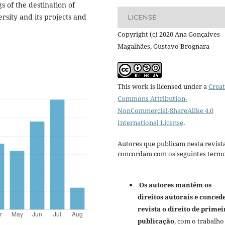
s of the destination of
rsity and its projects and
LICENSE
Copyright (c) 2020 Ana Gonçalves
Magalhães, Gustavo Brognara
This work is licensed under a
Creat
Commons Attribution-
NonCommercial-ShareAlike 4.0
International License
.
Autores que publicam nesta revist
concordam com os seguintes termo
Os autores mantêm os
direitos autorais e conced
revista o direito de primei
publicação
, com o trabalho