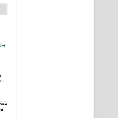
ive
a
s:
em à
ra