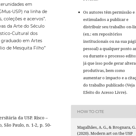
terunidades em
GMus-USP) na linha de
Os autores têm permissão e
, coleções e acervos”.
estimulados a publicar e
vas da Arte do Século
distribuir seu trabalho on-li
stico-Cultural dos
(ex.: em repositórios
e graduado em Artes
institucionais ou na sua pág
lio de Mesquita Filho”
pessoal) a qualquer ponto a
ou durante o processo editor
já que isso pode gerar alter
produtivas, bem como
aumentar o impacto e a cita
do trabalho publicado (Veja
Efeito do Acesso Livre).
HOW TO CITE
sitária da USP. Risco –
São Paulo, n. 1-2, p. 50-
Magalhães, A. G., & Brognara, G.
(2020). Modern art on the USP