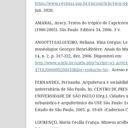
https://www.revistas.usp.br/risco/article/view/4
jun. 2020.
AMARAL, Aracy. Textos do trópico de Capricórnio
(1980-2005). São Paulo: Editora 34, 2006. 3 v.
ANGOTTI-SALGUEIRO, Heliana. Nina Gorgus: Le M
muséologue Georges Henri-Rivière. Anais do Muse
14, n. 2, p. 317-322, dez. 2006. Disponível em:
http://www.scielo.br/scielo.php?script=sci_artte
47142006000200010&lng=en&nrm=iso
. Acesso e
FERNANDES, Fernanda. Arquitetura e sociabili
universitária de São Paulo. In: CENTRO DE P
UNIVERSIDADE DE SÃO PAULO (Org.). Cidades un
urbanístico e arquitetônico da USP. São Paulo: 
Estado de São Paulo, 2005. p. 59-69. (Cadernos C
LOURENÇO, Maria Cecília França. Museus acolh