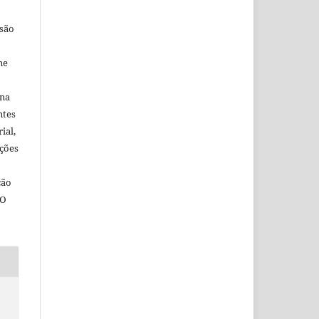
 são
ne
ina
ntes
ial,
ações
ção
 O