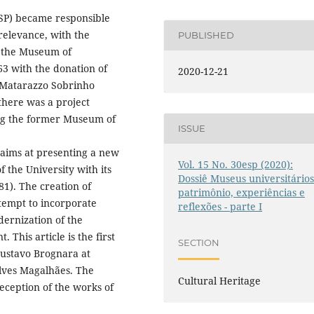
USP) became responsible
t relevance, with the
PUBLISHED
of the Museum of
3 with the donation of
2020-12-21
o Matarazzo Sobrinho
there was a project
ing the former Museum of
ISSUE
 aims at presenting a new
Vol. 15 No. 30esp (2020):
f the University with its
Dossiê Museus universitários
81). The creation of
patrimônio, experiências e
tempt to incorporate
reflexões - parte I
dernization of the
 This article is the first
SECTION
 Gustavo Brognara at
lves Magalhães. The
Cultural Heritage
reception of the works of