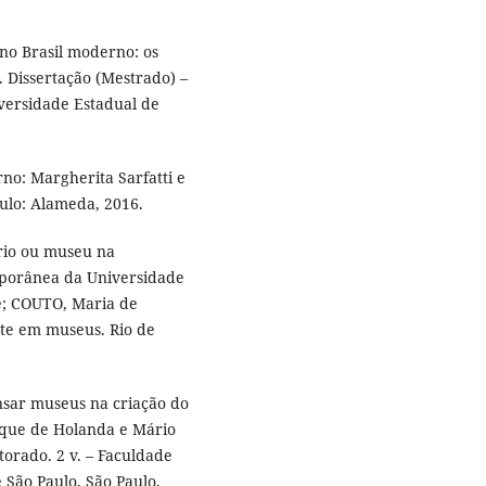
o Brasil moderno: os
 Dissertação (Mestrado) –
iversidade Estadual de
o: Margherita Sarfatti e
aulo: Alameda, 2016.
io ou museu na
porânea da Universidade
e; COUTO, Maria de
rte em museus. Rio de
sar museus na criação do
rque de Holanda e Mário
torado. 2 v. – Faculdade
São Paulo, São Paulo,