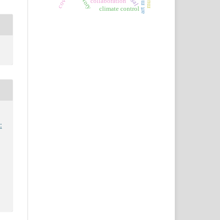
collaboration
climate control
: