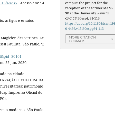
4616/48235
. Acesso em: 14
campus: the project for the
reception of the former MAM-
SP at the University.
Revista
CPC
,
15
(30esp), 91-113.
: artigos e ensaios
https://doi.org/10.11606/issn.19
0-4466.v15i30espp91-113
MORE CITATION
agicien des vitrines. Le
FORMATS
u Paulista, São Paulo, v.
xt&pid=S0101-
m: 22 jun. 2020.
dade na cidade
RESERVAÇÃO E CULTURA DA
iversitárias: patrimônio
Edusp;Imprensa Oficial do
PC).
em o moderno. São Paulo: