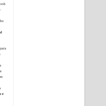
 sob
s
lho
al
 para
s
a
a
em
m
a e