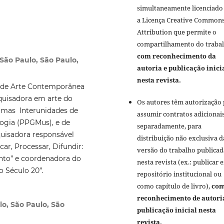
simultaneamente licenciado
a Licença Creative Common
Attribution que permite o
compartilhamento do traba
com reconhecimento da
São Paulo, São Paulo,
autoria e publicação inici
nesta revista.
u de Arte Contemporânea
quisadora em arte do
Os autores têm autorização
ramas Interunidades de
assumir contratos adicionai
logia (PPGMus), e de
separadamente, para
uisadora responsável
distribuição não exclusiva d
car, Processar, Difundir:
versão do trabalho publicad
nto” e coordenadora do
nesta revista (ex.: publicar 
o Século 20”.
repositório institucional ou
como capítulo de livro),
co
reconhecimento de autori
o, São Paulo, São
publicação inicial nesta
revista.