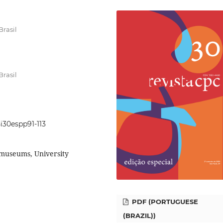
Brasil
Brasil
5i30espp91-113
 museums, University
PDF (PORTUGUESE
(BRAZIL))