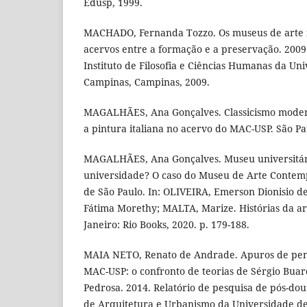
Edusp, 1999.
MACHADO, Fernanda Tozzo. Os museus de arte n
acervos entre a formação e a preservação. 2009.
Instituto de Filosofia e Ciências Humanas da Un
Campinas, Campinas, 2009.
MAGALHÃES, Ana Gonçalves. Classicismo modern
a pintura italiana no acervo do MAC-USP. São P
MAGALHÃES, Ana Gonçalves. Museu universitár
universidade? O caso do Museu de Arte Contem
de São Paulo. In: OLIVEIRA, Emerson Dionisio d
Fátima Morethy; MALTA, Marize. Histórias da a
Janeiro: Rio Books, 2020. p. 179-188.
MAIA NETO, Renato de Andrade. Apuros de pen
MAC-USP: o confronto de teorias de Sérgio Bua
Pedrosa. 2014. Relatório de pesquisa de pós-dou
de Arquitetura e Urbanismo da Universidade de 