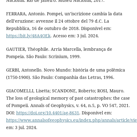
Nacional. Rio de Janeiro: Museu Nacional, 2017.
FERRARA, Antonio. Pompei, un’iscrizione cambia la data
dell’eruzione: avvenne il 24 ottobre del 79 d.C. La
Repubblica, 16 de outubro de 2018. Disponível em:
https://bit.ly/48A4OEk
. Acesso em: 3 jul. 2024.
GAUTIER, Théophile. Arria Marcella, lembrança de
Pompeia. São Paulo: Scrinium, 1999.
GERBI, Antonello. Novo Mundo: história de uma polêmica
(1750-1900). São Paulo: Companhia das Letras, 1996.
GIACOMELLI, Lisetta; SCANDONE, Roberto; ROSI, Mauro.
The loss of geological memory of past catastrophes: the case
of Pompeii. Annals of Geophysics, v. 64, n.5, p. VO 547, 2021.
DOI:
https://doi.org/10.4401/ag-8631
. Disponível em:
https://www.annalsofgeophysics.eu/index.php/annals/article/vi
em: 3 jul. 2024.