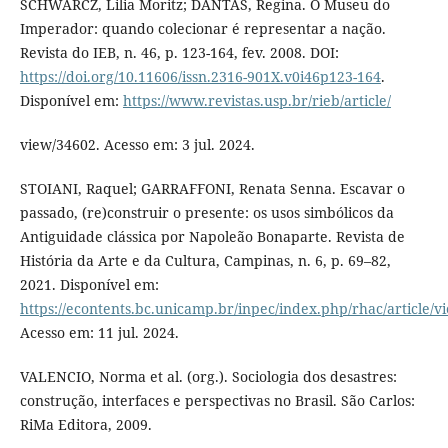
SCHWARCZ, Lilia Moritz; DANTAS, Regina. O Museu do
Imperador: quando colecionar é representar a nação.
Revista do IEB, n. 46, p. 123-164, fev. 2008. DOI:
https://doi.org/10.11606/issn.2316-901X.v0i46p123-164
.
Disponível em:
https://www.revistas.usp.br/rieb/article/
view/34602. Acesso em: 3 jul. 2024.
STOIANI, Raquel; GARRAFFONI, Renata Senna. Escavar o
passado, (re)construir o presente: os usos simbólicos da
Antiguidade clássica por Napoleão Bonaparte. Revista de
História da Arte e da Cultura, Campinas, n. 6, p. 69–82,
2021. Disponível em:
https://econtents.bc.unicamp.br/inpec/index.php/rhac/article/v
Acesso em: 11 jul. 2024.
VALENCIO, Norma et al. (org.). Sociologia dos desastres:
construção, interfaces e perspectivas no Brasil. São Carlos:
RiMa Editora, 2009.