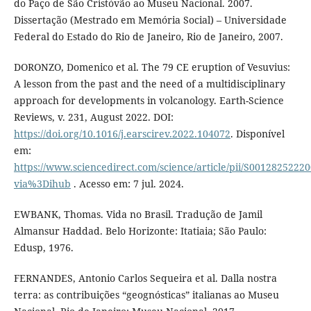
do Paço de São Cristóvão ao Museu Nacional. 2007.
Dissertação (Mestrado em Memória Social) – Universidade
Federal do Estado do Rio de Janeiro, Rio de Janeiro, 2007.
DORONZO, Domenico et al. The 79 CE eruption of Vesuvius:
A lesson from the past and the need of a multidisciplinary
approach for developments in volcanology. Earth-Science
Reviews, v. 231, August 2022. DOI:
https://doi.org/10.1016/j.earscirev.2022.104072
. Disponível
em:
https://www.sciencedirect.com/science/article/pii/S0012825222
via%3Dihub
. Acesso em: 7 jul. 2024.
EWBANK, Thomas. Vida no Brasil. Tradução de Jamil
Almansur Haddad. Belo Horizonte: Itatiaia; São Paulo:
Edusp, 1976.
FERNANDES, Antonio Carlos Sequeira et al. Dalla nostra
terra: as contribuições “geognósticas” italianas ao Museu