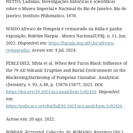
NETTO, Ladislau. Investigações historicas e scientificas
sobre o Museu Imperial e Nacional do Rio de Janeiro. Rio de
Janeiro: Instituto Philomatico, 1870.
NOSSO afresco de Pompeia é restaurado na Itália e ganha
exposição. Boletim Harpia - Museu Nacional/UFRJ, n. 11, jun.
2022. Disponível em:
https://harpia.mn.ufrj.br/afresco-
restaurado/
. Acesso em: 4 jul. 2024.
PÉREZ-DIEZ, Silvia et al. When Red Turns Black: Influence of
the 79 AD Volcanic Eruption and Burial Environment on the
Blackening/Darkening of Pompeian Cinnabar. Analytical
chemistry, v. 93, n.48, p. 15870-15877, 2021. DOI:
https://doi.org/10.1021/acs.analchem.1c02420
. Disponível
em:
https://pubs.acs.org/doi/full/10.1021/acs.analchem.1c02420
.
Acesso em: 20 ago. 2022.
POMIAN, Krzysztof. Colecção. In: ROMANO, Ruggiero (dir.).