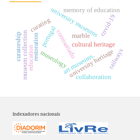
university museums
memory of education
covid-19
curating
portugal
comisariado
museum collection
curatorship
marble
restoration
cultural heritage
education
railways
university heritage
museology
art museums.
collaboration
Indexadores nacionais