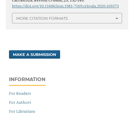
Carrascoza.
Revista Crioula
,
25
, 132-149.
https://doi.org/10.11606/issn.1981-7169.crioula.2020.169373
MORE CITATION FORMATS
MAKE A SUBMISSION
INFORMATION
For Readers
For Authors
For Librarians