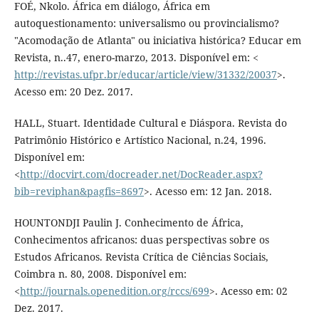
FOÉ, Nkolo. África em diálogo, África em
autoquestionamento: universalismo ou provincialismo?
"Acomodação de Atlanta" ou iniciativa histórica? Educar em
Revista, n..47, enero-marzo, 2013. Disponível em: <
http://revistas.ufpr.br/educar/article/view/31332/20037
>.
Acesso em: 20 Dez. 2017.
HALL, Stuart. Identidade Cultural e Diáspora. Revista do
Patrimônio Histórico e Artístico Nacional, n.24, 1996.
Disponível em:
<
http://docvirt.com/docreader.net/DocReader.aspx?
bib=reviphan&pagfis=8697
>. Acesso em: 12 Jan. 2018.
HOUNTONDJI Paulin J. Conhecimento de África,
Conhecimentos africanos: duas perspectivas sobre os
Estudos Africanos. Revista Crítica de Ciências Sociais,
Coimbra n. 80, 2008. Disponível em:
<
http://journals.openedition.org/rccs/699
>. Acesso em: 02
Dez. 2017.