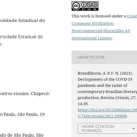
This work is licensed under a
Creat
rsidade Estadual do
Commons Attribution-
NonCommercial-ShareAlike 4.0
ersidade Estadual do
International License
.
.
HOW TO CITE
Brandileone, A. P. F. N. (2021).
Devlopments of the COVD-19
pandemic and the radar of
contemporary Brazilian literar
utros ensaios. Chapecó:
production.
Revista Crioula
,
27
,
14-39.
https://doi.org/10.11606/issn.19
o Paulo, São Paulo, 19
1-7169.crioula.2021.199090
MORE CITATION
FORMATS
ado de São Paulo, São