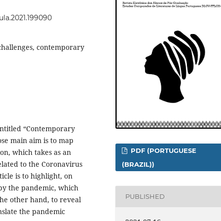
oula.2021.199090
challenges, contemporary
 entitled “Contemporary
ose main aim is to map
PDF (PORTUGUESE
on, which takes as an
elated to the Coronavirus
(BRAZIL))
cle is to highlight, on
by the pandemic, which
PUBLISHED
the other hand, to reveal
ranslate the pandemic