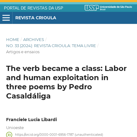
PORTAL DE REVISTAS DA USP
REVISTA CRIOULA
HOME
/
ARCHIVES
/
NO. 33 (2024): REVISTA CRIOULA: TEMA LIVRE
/
Artigos e ensaios
The verb became a class: Labor
and human exploitation in
three poems by Pedro
Casaldáliga
Franciele Lucia Libardi
Unioeste
https://orcid.org/0000-0001-6956-1787 (unauthenticated)