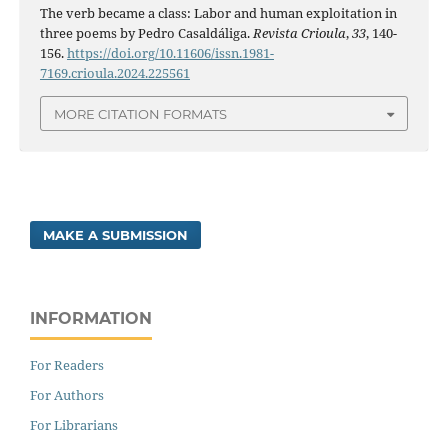
The verb became a class: Labor and human exploitation in
three poems by Pedro Casaldáliga.
Revista Crioula
,
33
, 140-
156.
https://doi.org/10.11606/issn.1981-
7169.crioula.2024.225561
MORE CITATION FORMATS
MAKE A SUBMISSION
INFORMATION
For Readers
For Authors
For Librarians