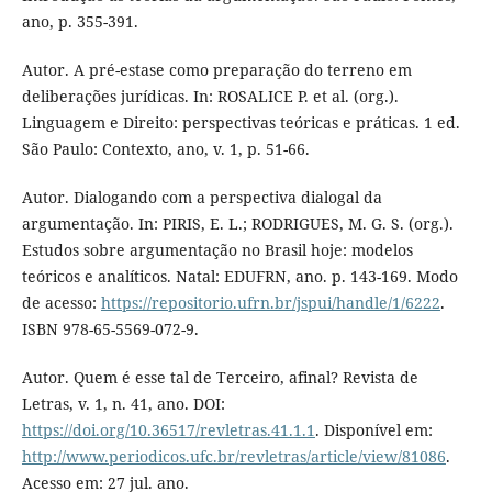
ano, p. 355-391.
Autor. A pré-estase como preparação do terreno em
deliberações jurídicas. In: ROSALICE P. et al. (org.).
Linguagem e Direito: perspectivas teóricas e práticas. 1 ed.
São Paulo: Contexto, ano, v. 1, p. 51-66.
Autor. Dialogando com a perspectiva dialogal da
argumentação. In: PIRIS, E. L.; RODRIGUES, M. G. S. (org.).
Estudos sobre argumentação no Brasil hoje: modelos
teóricos e analíticos. Natal: EDUFRN, ano. p. 143-169. Modo
de acesso:
https://repositorio.ufrn.br/jspui/handle/1/6222
.
ISBN 978-65-5569-072-9.
Autor. Quem é esse tal de Terceiro, afinal? Revista de
Letras, v. 1, n. 41, ano. DOI:
https://doi.org/10.36517/revletras.41.1.1
. Disponível em:
http://www.periodicos.ufc.br/revletras/article/view/81086
.
Acesso em: 27 jul. ano.