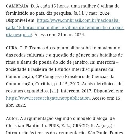
CAMBRAIA, D. A cada 15 horas, uma mulher é vítima de
feminicídio no país, diz pesquisa. [s. l.], 7 mar. 2024.
Disponível em:
https://www.cnnbrasil.com.br/nacional/a-
cada-15-horas-uma-mulher-e-vitima-de-feminicidio-no-pais-
diz-pesquisa/
. Acesso em: 21 mar. 2024.
CURA, T. F. Tramas do rap: um olhar sobre o movimento
das rodas culturais e a questão de gênero nas batalhas de
rima e slams de poesia do Rio de Janeiro. In: Intercom –
Sociedade Brasileira de Estudos Interdisciplinares da
Comunicação, 40º Congresso Brasileiro de Ciências da
Comunicação, Curitiba, p. 1-15, 2017. Anais eletrônicos de
resumos expandidos, [s.l.]: Intercom, 2017. Disponível em:
https://www.researchgate.net/publication
. Acesso em: 15
abr. 2022.
Autor. A argumentação segundo o modelo dialogal de
Christian Plantin. In: PIRIS, E. L.; GRÁCIO, R. A. (org.).
Introdução às teorias da argumentação. São Paulo: Pontes,