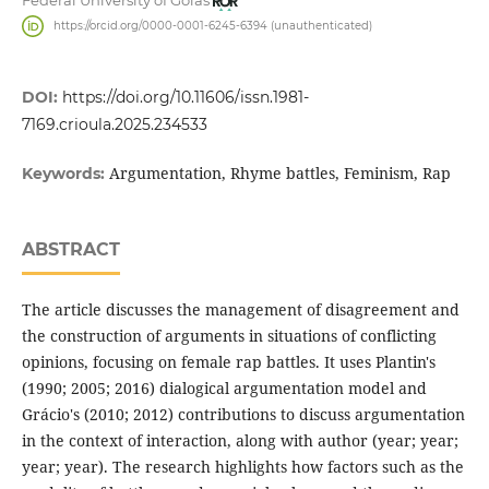
Federal University of Goiás
https://orcid.org/0000-0001-6245-6394 (unauthenticated)
DOI:
https://doi.org/10.11606/issn.1981-
7169.crioula.2025.234533
Argumentation, Rhyme battles, Feminism, Rap
Keywords:
ABSTRACT
The article discusses the management of disagreement and
the construction of arguments in situations of conflicting
opinions, focusing on female rap battles. It uses Plantin's
(1990; 2005; 2016) dialogical argumentation model and
Grácio's (2010; 2012) contributions to discuss argumentation
in the context of interaction, along with author (year; year;
year; year). The research highlights how factors such as the