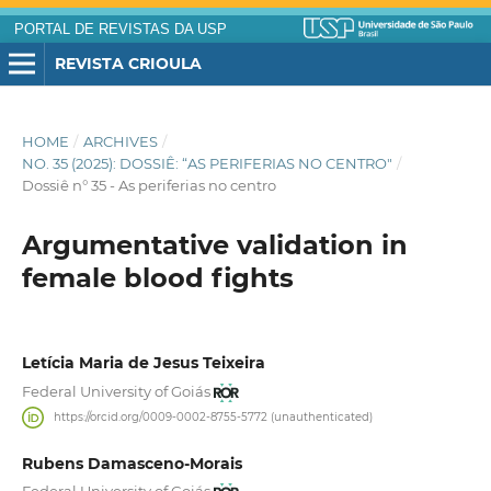
PORTAL DE REVISTAS DA USP
REVISTA CRIOULA
HOME
/
ARCHIVES
/
NO. 35 (2025): DOSSIÊ: “AS PERIFERIAS NO CENTRO"
/
Dossiê n° 35 - As periferias no centro
Argumentative validation in
female blood fights
Letícia Maria de Jesus Teixeira
Federal University of Goiás
https://orcid.org/0009-0002-8755-5772 (unauthenticated)
Rubens Damasceno-Morais