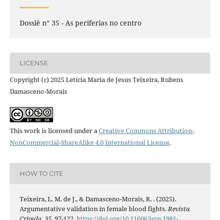
Dossiê n° 35 - As periferias no centro
LICENSE
Copyright (c) 2025 Letícia Maria de Jesus Teixeira, Rubens
Damasceno-Morais
This work is licensed under a
Creative Commons Attribution-
NonCommercial-ShareAlike 4.0 International License
.
HOW TO CITE
Teixeira, L. M. de J., & Damasceno-Morais, R. . (2025).
Argumentative validation in female blood fights.
Revista
Crioula
,
35
, 97-122.
https://doi.org/10.11606/issn.1981-