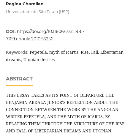
Regina Chamlian
Universidade de São Paulo (USP)
DOI:
https://doi.org/10.11606/issn.1981-
7169.crioula.2010.55256
Pepetela, myth of Icarus, Rise, Fall, Libertarian
Keywords:
dreams, Utopian desires
ABSTRACT
THIS ESSAY TAKES AS ITS POINT OF DEPARTURE THE
BENJAMIN ABDALA JUNIOR’S REFLECTION ABOUT THE
CONNECTION BETWEEN THE WORK BY THE ANGOLAN
WRITER PEPETELA, AND THE MYTH OF ICARUS, BY
RELATING THEM THROUGH THE STRUCTURE OF THE RISE
AND FALL OF LIBERTARIAN DREAMS AND UTOPIAN