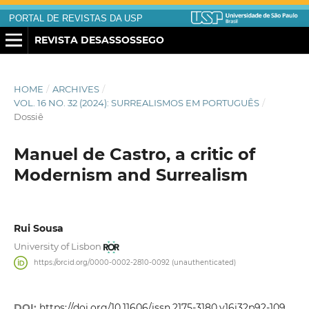
PORTAL DE REVISTAS DA USP
REVISTA DESASSOSSEGO
HOME
/
ARCHIVES
/
VOL. 16 NO. 32 (2024): SURREALISMOS EM PORTUGUÊS
/
Dossiê
Manuel de Castro, a critic of
Modernism and Surrealism
Rui Sousa
University of Lisbon
https://orcid.org/0000-0002-2810-0092 (unauthenticated)
DOI:
https://doi.org/10.11606/issn.2175-3180.v16i32p92-109