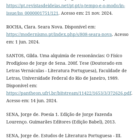
https://pt.revistasdeideias.net/pt-pt/o-tempo-e-o-modo/in-
issue/iss_0000001751/121
. Acesso em: 21 nov. 2024.
ROCHA, Clara. Seara Nova. Disponível em:
https://modernismo.pt/index.php/s/808-seara-nova
. Acesso
em: 1 jun. 2024.
SANTOS, Gilda. Uma alquimia de ressonâncias: O Físico
Prodigioso de Jorge de Sena. 200f. Tese (Doutorado em
Letras Vernáculas - Literatura Portuguesa), Faculdade de
Letras, Universidade Federal do Rio de Janeiro, 1989.
Disponível em:
https://pantheon.ufrj.br/bitstream/11422/1653/3/372626.pdf
.
Acesso em: 14 jun. 2024.
SENA, Jorge de. Poesia 1. Edição de Jorge Fazenda
Lourenço. Guimarães Editores (Edição Babel), 2013.
SENA, Jorge de. Estudos de Literatura Portuguesa - III.