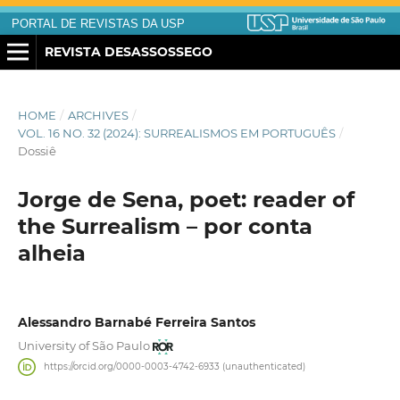
PORTAL DE REVISTAS DA USP
REVISTA DESASSOSSEGO
HOME
/
ARCHIVES
/
VOL. 16 NO. 32 (2024): SURREALISMOS EM PORTUGUÊS
/
Dossiê
Jorge de Sena, poet: reader of
the Surrealism – por conta
alheia
Alessandro Barnabé Ferreira Santos
University of São Paulo
https://orcid.org/0000-0003-4742-6933 (unauthenticated)