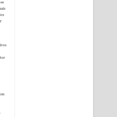
-se
uais
dos
r
ivos
tor
com
o