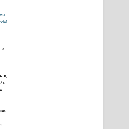
ive
cial
xto
.610,
 de
 a
soas
ver