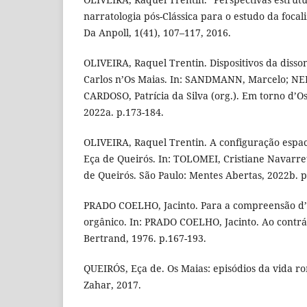
narratologia pós-Clássica para o estudo da focal
Da Anpoll, 1(41), 107–117, 2016.
OLIVEIRA, Raquel Trentin. Dispositivos da disso
Carlos n’Os Maias. In: SANDMANN, Marcelo; NE
CARDOSO, Patrícia da Silva (org.). Em torno d’Os
2022a. p.173-184.
OLIVEIRA, Raquel Trentin. A configuração espaci
Eça de Queirós. In: TOLOMEI, Cristiane Navarrete
de Queirós. São Paulo: Mentes Abertas, 2022b. p
PRADO COELHO, Jacinto. Para a compreensão d
orgânico. In: PRADO COELHO, Jacinto. Ao contrá
Bertrand, 1976. p.167-193.
QUEIRÓS, Eça de. Os Maias: episódios da vida ro
Zahar, 2017.