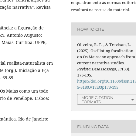
enquadramento às normas editoria
ização narrativa”. Revista
resultará na recusa do material.
nância: a figuração de
HOW TO CITE
RY, Antonio Augusto;
 Maias. Curitiba: UFPR,
Oliveira, R. T. ., & Trevisan, L.
(2025). Oscillating focalization
on Os Maias: an approach from
al realista-naturalista em
current narrative studies.
Revista Desassossego
,
17
(33),
 (org.). Iniciação a Eça
173-195.
. 69-89.
https://doi.org/10.11606/issn.21
5-3180.v17i33p173-195
’Os Maias como um todo
MORE CITATION
rio de Penélope. Lisboa:
FORMATS
mântica. Rio de Janeiro:
FUNDING DATA