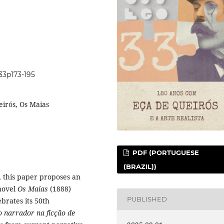
i33p173-195
eirós, Os Maias
PDF (PORTUGUESE
(BRAZIL))
, this paper proposes an
 novel
Os Maias
(1888)
PUBLISHED
ebrates its 50th
o narrador na ficção de