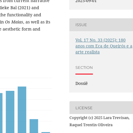
ts from current narrative
2025-09-01
Mieke Bal (2021) and
the functionality and
in
Os Maias
, as well as its
ISSUE
e aesthetic form and
Vol. 17 No. 33 (2025): 180
anos com Eça de Queirós e a
arte realista
SECTION
Dossiê
LICENSE
Copyright (c) 2025 Lara Trevisan,
Raquel Trentin Oliveira