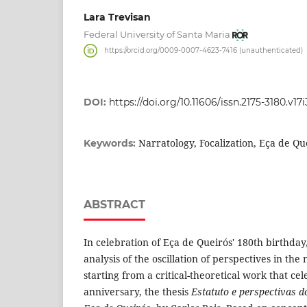
Lara Trevisan
Federal University of Santa Maria
https://orcid.org/0009-0007-4623-7416 (unauthenticated)
DOI:
https://doi.org/10.11606/issn.2175-3180.v17
Narratology, Focalization, Eça de Qu
Keywords:
ABSTRACT
In celebration of Eça de Queirós' 180th birthday
analysis of the oscillation of perspectives in the
starting from a critical-theoretical work that cel
anniversary, the thesis
Estatuto e perspectivas d