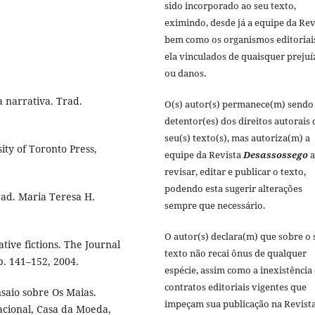
sido incorporado ao seu texto,
eximindo, desde já a equipe da Rev
bem como os organismos editoriai
ela vinculados de quaisquer prejuí
ou danos.
a narrativa. Trad.
O(s) autor(s) permanece(m) sendo 
detentor(es) dos direitos autorais 
seu(s) texto(s), mas autoriza(m) a
ity of Toronto Press,
equipe da Revista
Desassossego
a
revisar, editar e publicar o texto,
podendo esta sugerir alterações
rad. Maria Teresa H.
sempre que necessário.
O autor(s) declara(m) que sobre o 
ve fictions. The Journal
texto não recai ônus de qualquer
, p. 141–152, 2004.
espécie, assim como a inexistência
contratos editoriais vigentes que
saio sobre Os Maias.
impeçam sua publicação na Revist
acional, Casa da Moeda,