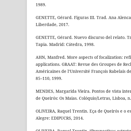
1989.
GENETTE, Gérard. Figuras III. Trad. Ana Alenca
Liberdade, 2017.
GENETTE, Gérard. Nuevo discurso del relato. T
Tapia. Madrid: Cátedra, 1998.
AHN, Manfred. More aspects of focalization: re
applications. GRAAT: Revue des Groupes de Rec
Américaines de l’Université François Rabelais de
85–110, 1999.
MENDES, Margarida Vieira. Pontos de vista in
de Queirós: Os Maias. Colóquio/Letras, Lisboa, n. 
OLIVEIRA, Raquel Trentin. Eça de Queirós e o e
Alegre: EDIPUCRS, 2014.
OLIVEIRA, Raquel Trentin. “Perspectivas estrutu