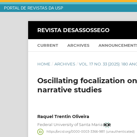
PORTAL DE REVISTAS DA USP
REVISTA DESASSOSSEGO
CURRENT
ARCHIVES
ANNOUNCEMENT
HOME
/
ARCHIVES
/
VOL. 17 NO. 33 (2025): 180
Oscillating focalization 
narrative studies
Raquel Trentin Oliveira
Federal University of Santa Maria
https://orcid.org/0000-0003-3366-9811 (unauthenticated)