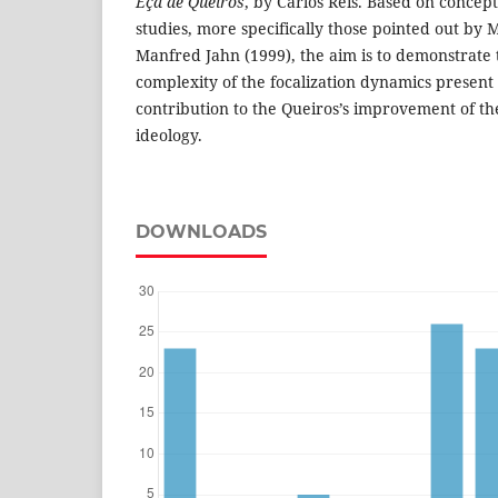
Eça de Queirós
, by Carlos Reis. Based on concep
studies, more specifically those pointed out by 
Manfred Jahn (1999), the aim is to demonstrate 
complexity of the focalization dynamics present 
contribution to the Queiros’s improvement of th
ideology.
DOWNLOADS