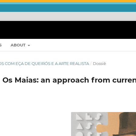
S
ABOUT
 ANOS COM EÇA DE QUEIRÓS E A ARTE REALISTA
/
Dossiê
on Os Maias: an approach from curre