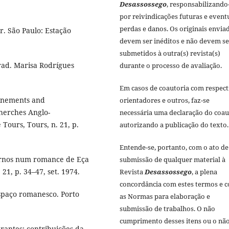
Desassossego
, responsabilizando
por reivindicações futuras e event
perdas e danos. Os originais envia
r. São Paulo: Estação
devem ser inéditos e não devem se
submetidos à outra(s) revista(s)
rad. Marisa Rodrígues
durante o processo de avaliação.
Em casos de coautoria com respect
finements and
orientadores e outros, faz-se
herches Anglo-
necessária uma declaração do coau
 Tours, Tours, n. 21, p.
autorizando a publicação do texto.
Entende-se, portanto, com o ato de
ternos num romance de Eça
submissão de qualquer material à
21, p. 34–47, set. 1974.
Revista
Desassossego
, a plena
concordância com estes termos e 
spaço romanesco. Porto
as Normas para elaboração e
submissão de trabalhos. O não
cumprimento desses itens ou o nã
rantes: contribuições da