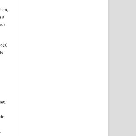
ista,
s a
zos
o(s)
de
seu
 de
a