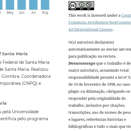
This work is licensed under a
Creat
Commons Attribution-NonCommer
4.0 International License
.
O(s) autor(es) declara(m)
automaticamente ao enviar um te
of Santa Maria
para publicação na revista
e Federal de Santa Maria
Desassossego
que o trabalho é de
e Santa Maria. Realizou
sua(s) autoria(s), assumindo total
e Coimbra. Coordenadora
responsabilidade perante a lei nº 9
temporânea (CNPQ) e
de 19 de fevereiro de 1998, no caso
plágio ou difamação, obrigando-se
responder pela originalidade do
aria
trabalho, inclusive por citações,
s pela Universidade
transcrições, uso de nomes de pes
Científica pelo programa
e lugares, referências histórias e
bibliográficas e tudo o mais que ti