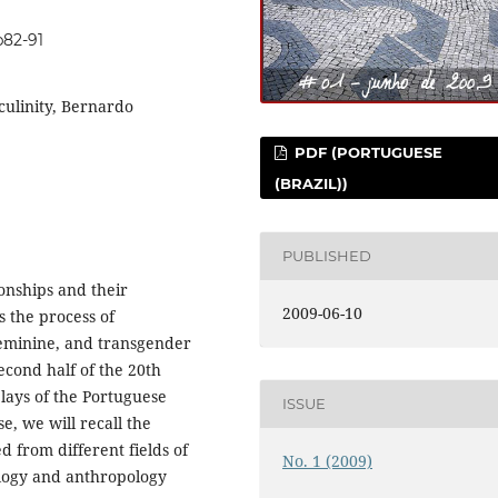
p82-91
culinity, Bernardo
PDF (PORTUGUESE
(BRAZIL))
PUBLISHED
onships and their
2009-06-10
as the process of
 feminine, and transgender
econd half of the 20th
plays of the Portuguese
ISSUE
, we will recall the
 from different fields of
No. 1 (2009)
ology and anthropology