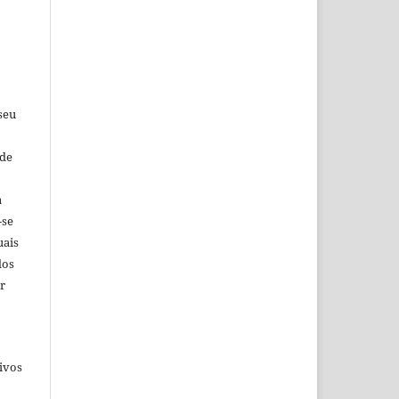
seu
 de
a
-se
uais
dos
r
ivos