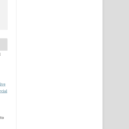
l
ive
cial
xto