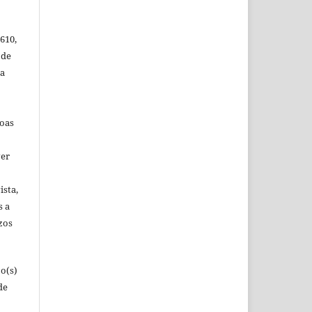
.610,
 de
 a
soas
ver
ista,
s a
zos
o(s)
de