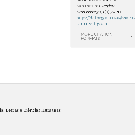
SANTARENO.
Revista
Desassossego
,
1
(1), 82-91.
https://doi.org/10.11606/issn.21
5-3180.v1i1p82-91
MORE CITATION
FORMATS
ia, Letras e Ciências Humanas