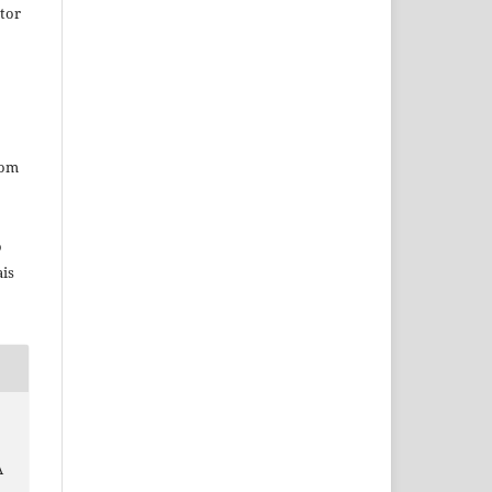
tor
com
o
is
A