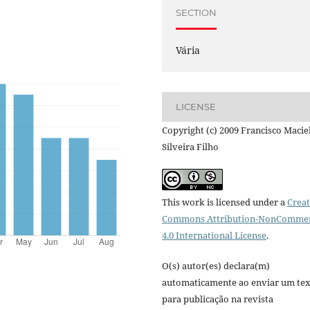
SECTION
Vária
LICENSE
Copyright (c) 2009 Francisco Macie
Silveira Filho
This work is licensed under a
Creat
Commons Attribution-NonCommer
4.0 International License
.
O(s) autor(es) declara(m)
automaticamente ao enviar um te
para publicação na revista