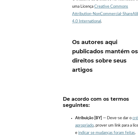
uma Licença
Creative Commons
Attribution-NonCommercial-ShareAli
4.0 International
.
Os autores aqui
publicados mantém os
direitos sobre seus
artigos
De acordo com os termos
seguintes:
Atribuição [BY]
— Deve-se dar o
cré
apropriado
, prover um link para a lic
e
indicar se mudanças foram feitas
.