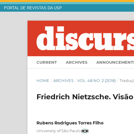
PORTAL DE REVISTAS DA USP
CURRENT
ARCHIVES
ANNOUNCEMENT
HOME
/
ARCHIVES
/
VOL. 48 NO. 2 (2018)
/
Traduç
Friedrich Nietzsche. Visão
Rubens Rodrigues Torres Filho
University of São Paulo