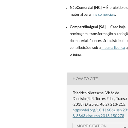
NãoComercial [NC]
— É proibido o 
material para
fins comerciais
.
CompartilhaIgual [SA]
— Caso haja
remixagem, transformação ou criação
do material, é necessário distribuir a
contribuições sob a
mesma licença
q
original.
HOW TO CITE
Friedrich Nietzsche. Visão de
Dionísio (R. R. Torres Filho, Trans.).
(2018).
Discurso
,
48
(2), 213-215.
https://doi.org/10.11606/issn.23
8-8863.discurso.2018.150978
MORE CITATION