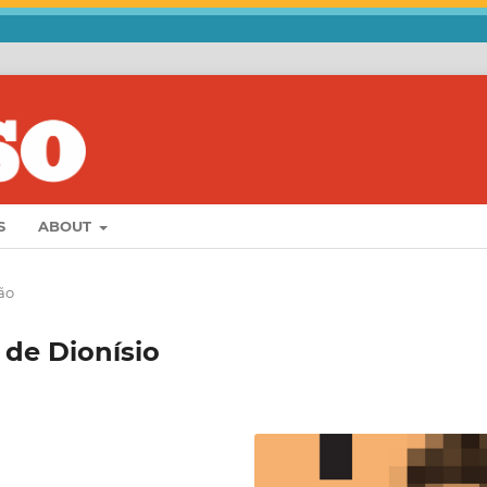
S
ABOUT
ão
 de Dionísio