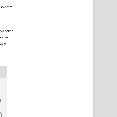
uso deste
 a partir
s suas
ue o
1