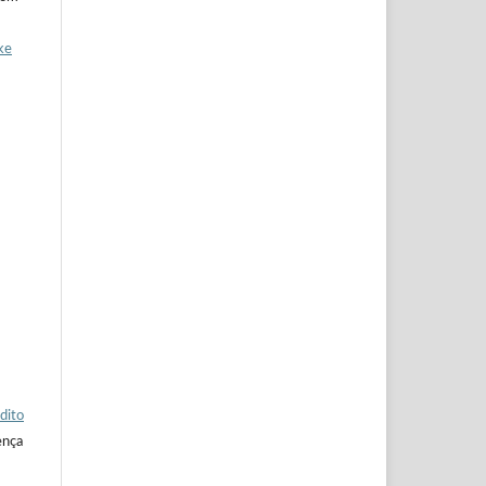
ke
dito
ença