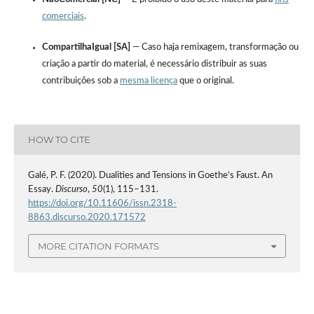
comerciais
.
CompartilhaIgual [SA]
— Caso haja remixagem, transformação ou
criação a partir do material, é necessário distribuir as suas
contribuições sob a
mesma licença
que o original.
HOW TO CITE
Galé, P. F. (2020). Dualities and Tensions in Goethe’s Faust. An
Essay.
Discurso
,
50
(1), 115–131.
https://doi.org/10.11606/issn.2318-
8863.discurso.2020.171572
MORE CITATION FORMATS