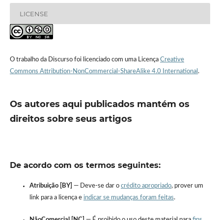
LICENSE
O trabalho da Discurso foi licenciado com uma Licença
Creative
Commons Attribution-NonCommercial-ShareAlike 4.0 International
.
Os autores aqui publicados mantém os
direitos sobre seus artigos
De acordo com os termos seguintes:
Atribuição [BY]
— Deve-se dar o
crédito apropriado
, prover um
link para a licença e
indicar se mudanças foram feitas
.
NãoComercial [NC]
— É proibido o uso deste material para
fins