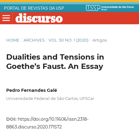
PORTAL DE REVISTAS DA USP
HOME
/
ARCHIVES
/
VOL. 50 NO. 1 (2020)
/
Artigos
Dualities and Tensions in
Goethe’s Faust. An Essay
Pedro Fernandes Galé
Universidade Federal de São Carlos, UFSCar
DOI:
https://doi.org/10.11606/issn.2318-
8863.discurso.2020.171572