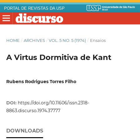
PORTAL DE REVISTAS DA USP
HOME
/
ARCHIVES
/
VOL. 5 NO. 5 (1974)
/
Ensaios
A Virtus Dormitiva de Kant
Rubens Rodrigues Torres Filho
DOI:
https://doi.org/10.11606/issn.2318-
8863.discurso.1974.37777
DOWNLOADS