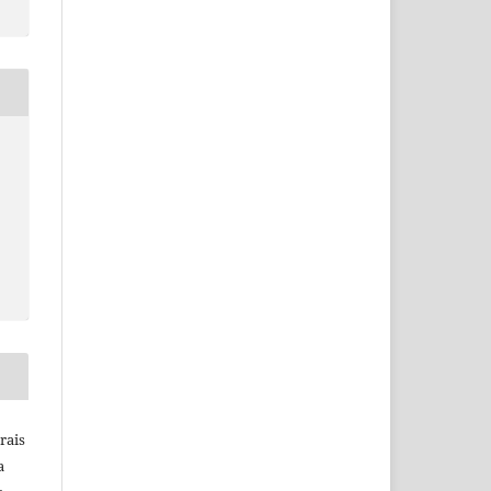
rais
a