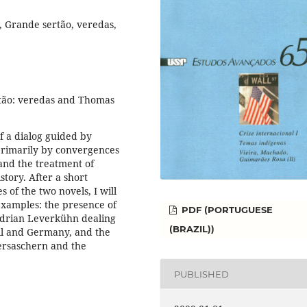
 Grande sertão, veredas,
tão: veredas and Thomas
f a dialog guided by
 primarily by convergences
y and the treatment of
istory. After a short
 of the two novels, I will
xamples: the presence of
PDF (PORTUGUESE
 Adrian Leverkühn dealing
(BRAZIL))
zil and Germany, and the
sersaschern and the
PUBLISHED