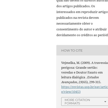
qual não detém os direitos autorai
dos artigos publicados. Os
interessados em reproduzir artigo
publicados na revista devem
necessariamente obter o
consentimento do autor e atribuir
devidamente os créditos ao periód
HOW TO CITE
Vejmelka, M. (2009). A travessia
perigosa: Grande sertão:
veredas e Doutor Fausto em
leitura dialógica .
Estudos
Avançados
,
23
(65), 299-315.
https://revistas.usp.br/eav/artic
e/view/10453
MORE CITATION
FORMATS