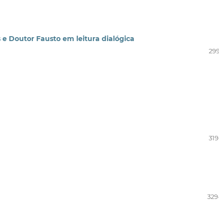
s e Doutor Fausto em leitura dialógica
299
319
329