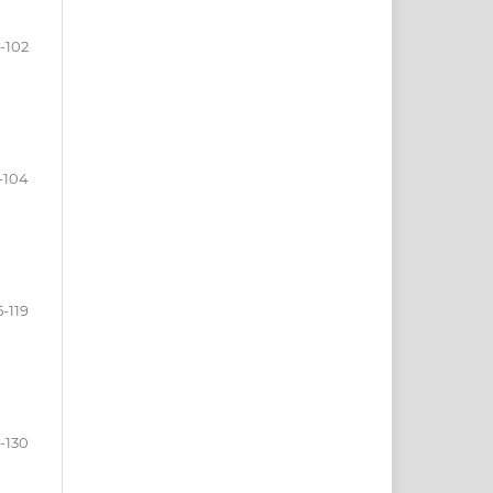
-102
-104
5-119
1-130