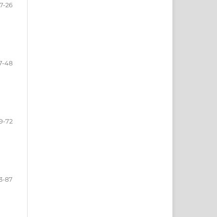
7-26
7-48
9-72
3-87