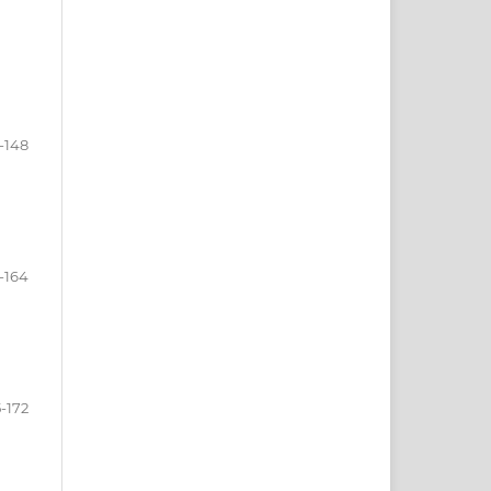
-148
-164
5-172