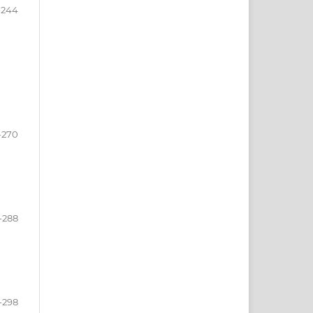
-244
-270
-288
-298