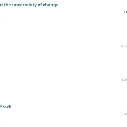
and the uncertainty of change
89
103
10
Brazil
12