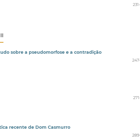
231
II
studo sobre a pseudomorfose e a contradição
247
271
rítica recente de Dom Casmurro
289