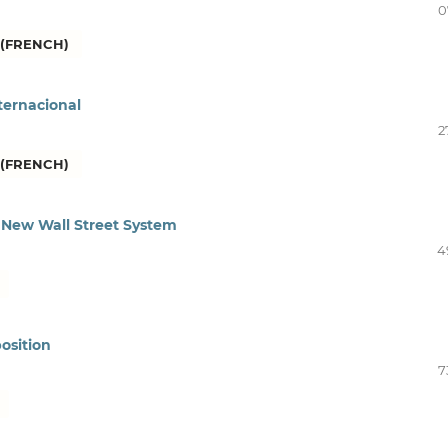
0
(FRENCH)
nternacional
2
(FRENCH)
e New Wall Street System
4
position
7