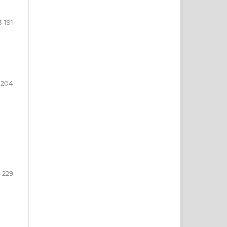
3-191
-204
-229