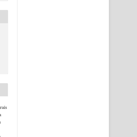
rais
a
s
s