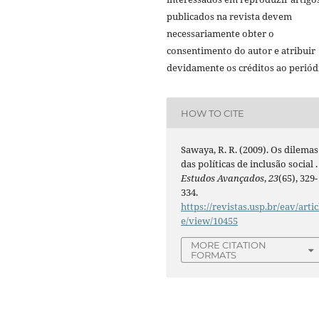
publicados na revista devem
necessariamente obter o
consentimento do autor e atribuir
devidamente os créditos ao periód
HOW TO CITE
Sawaya, R. R. (2009). Os dilemas
das políticas de inclusão social .
Estudos Avançados
,
23
(65), 329-
334.
https://revistas.usp.br/eav/artic
e/view/10455
MORE CITATION
FORMATS