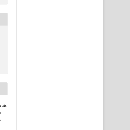
rais
a
s