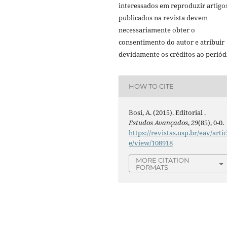
interessados em reproduzir artigo
publicados na revista devem
necessariamente obter o
consentimento do autor e atribuir
devidamente os créditos ao periód
HOW TO CITE
Bosi, A. (2015). Editorial .
Estudos Avançados
,
29
(85), 0-0.
https://revistas.usp.br/eav/artic
e/view/108918
MORE CITATION
FORMATS