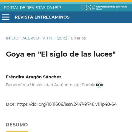
PORTAL DE REVISTAS DA USP
REVISTA ENTRECAMINOS
INÍCIO
/
ACERVO
/
V. 1 N. 1 (2015)
/
Ensaios
Goya en "El siglo de las luces"
Eréndira Aragón Sánchez
Benemérita Universidad Autónoma de Puebla
DOI:
https://doi.org/10.11606/issn.2447-9748.v1i1p48-64
RESUMO