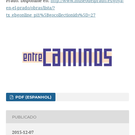
Prado. Disponible en:
http://www.museodelprado.es/goya-
en-el-prado/obras/lista/?
tx_gbgonline_pi1%5Bgocollectionids%5D=27
PDF (ESPANHOL)
PUBLICADO
2015-12-07