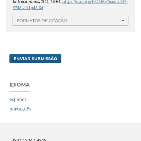
Entrecaminos
,
1
(1), 48-64.
https://doi.org/10.11606/issn.2447-
9748.v1i1p48-64
FORMATOS DE CITAÇÃO
ENVIAR SUBMISSÃO
IDIOMA
español
português
ISSN: 2447-9748