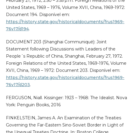
February 21, 1972, 2:50 – 3:55 p.m. Foreign Relations of the
United States, 1969 – 1976, Volume XVII, China, 1969-1972:
Document 194. Disponível em:
https://history.state.gov/historicaldocuments/frus1969-
76v17/d194
.
DOCUMENT 203 (Shanghai Communiqué): Joint
Statement following Discussions with Leaders of the
People´s Republic of China, Shanghai, February 27, 1972.
Foreign Relations of the United States, 1969-1976, Volume
XVII, China, 1969 – 1972: Document 203. Disponível em:
https://history.state.gov/historicaldocuments/frus1969-
76v17/d203
.
FERGUSON, Niall. Kissinger: 1923 – 1968: The Idealist. Nova
York: Penguin Books, 2016
FINKELSTEIN, James A. An Examination of the Treaties
Governing the Far-Eastern Sino-Soviet Border in Light of
the Unequal Treaties Doctrine. In: Boston College