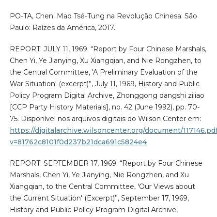
PO-TA, Chen. Mao Tsé-Tung na Revolução Chinesa. São
Paulo: Raízes da América, 2017.
REPORT: JULY 11, 1969. “Report by Four Chinese Marshals,
Chen Yi, Ye Jianying, Xu Xiangqian, and Nie Rongzhen, to
the Central Committee, 'A Preliminary Evaluation of the
War Situation' (excerpt)”, July 11, 1969, History and Public
Policy Program Digital Archive, Zhonggong dangshi ziliao
[CCP Party History Materials], no. 42 (June 1992), pp. 70-
75. Disponível nos arquivos digitais do Wilson Center em:
https://digitalarchive.wilsoncenter.org/document/117146.pd
v=81762c8101f0d237b21dca691c5824e4
REPORT: SEPTEMBER 17, 1969. “Report by Four Chinese
Marshals, Chen Yi, Ye Jianying, Nie Rongzhen, and Xu
Xiangqian, to the Central Committee, 'Our Views about
the Current Situation' (Excerpt)”, September 17, 1969,
History and Public Policy Program Digital Archive,