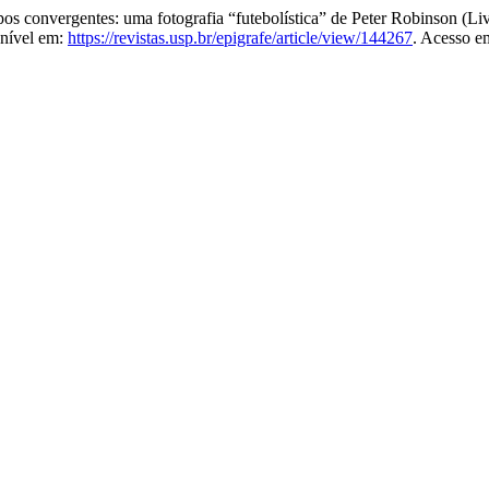
 convergentes: uma fotografia “futebolística” de Peter Robinson (Live
onível em:
https://revistas.usp.br/epigrafe/article/view/144267
. Acesso e