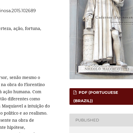
pinosa.2015.102689
rteza, ação, fortuna,
rsor, senão mesmo o
ê na obra do Florentino
a à ação humana. Com
PDF (PORTUGUESE
 tão diferentes como
(BRAZIL))
 Maquiavel a intuição do
 político e ao realismo.
esente na obra de
PUBLISHED
te hipótese,