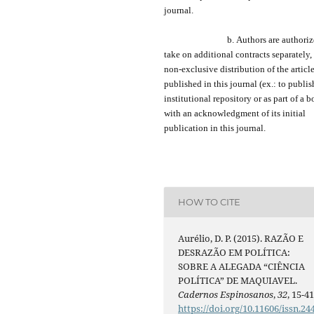
journal.
b.
Authors are a
uthori
take on additional contracts separately,
non-exclusive distribution of the
articl
published in this journal (ex.:
to
publis
institutional repository or as
part of
a b
with an acknowledgment of its initial
publication in this journal.
HOW TO CITE
Aurélio, D. P. (2015). RAZÃO E
DESRAZÃO EM POLÍTICA:
SOBRE A ALEGADA “CIÊNCIA
POLÍTICA” DE MAQUIAVEL.
Cadernos Espinosanos
,
32
, 15-41
https://doi.org/10.11606/issn.24