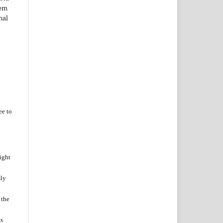
 em
nal
ee to
ight
sly
 the
is