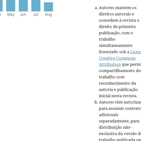
Autores mantém os
direitos autorais e
concedem à revista o
direito de primeira
publicação, com o
trabalho
simultaneamente
licenciado sob a
Licen
Creative Commons
Attribution
que permi
compartilhamento do
trabalho com
reconhecimento da
autoria e publicação
inicial nesta revista.
Autores têm autoriza
para assumir contrat
adicionais
separadamente, para
distribuição não-
exclusiva da versão d
trabalho publicada ne