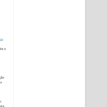
ça
te o
ção
os
o
sta