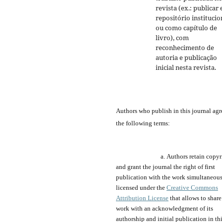
revista (ex.: publicar
repositório institucio
ou como capítulo de
livro), com
reconhecimento de
autoria e publicação
inicial nesta revista.
Authors who publish
in
this journal agr
the following terms:
a.
Authors retain copyr
and grant the journal
the
right of first
publication with the work simultaneou
licensed under the
Creative Commons
Attribution License
that allows to share
work with an acknowledgment of its
authorship and
initial publication in th