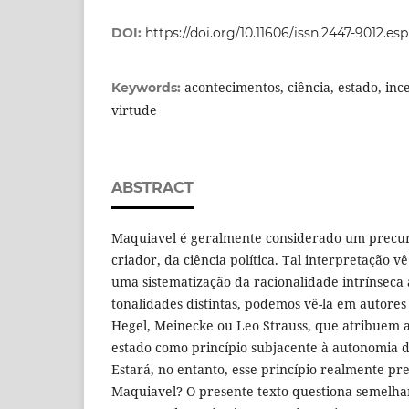
DOI:
https://doi.org/10.11606/issn.2447-9012.es
acontecimentos, ciência, estado, ince
Keywords:
virtude
ABSTRACT
Maquiavel é geralmente considerado um precu
criador, da ciência política. Tal interpretação v
uma sistematização da racionalidade intrínsec
tonalidades distintas, podemos vê-la em autores
Hegel, Meinecke ou Leo Strauss, que atribuem a
estado como princípio subjacente à autonomia do
Estará, no entanto, esse princípio realmente pr
Maquiavel? O presente texto questiona semelhan