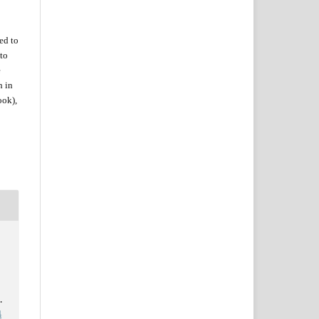
zed
to
to
e
h in
ook),
.
4